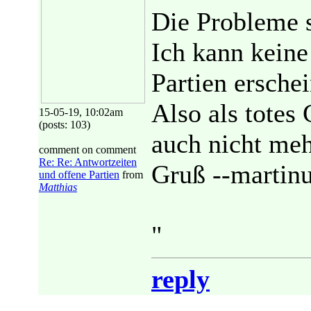
Die Probleme s
Ich kann keine
Partien ersche
Also als totes
15-05-19, 10:02am
(posts: 103)
auch nicht meh
comment on comment
Re: Re: Antwortzeiten
Gruß --martin
und offene Partien
from
Matthias
"
reply