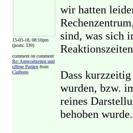
wir hatten leid
Rechenzentrum, 
sind, was sich 
15-05-18, 08:10pm
Reaktionszeiten
(posts: 339)
comment on comment
Re: Antwortzeiten und
offene Partien
from
Dass kurzzeitig 
Cuibono
wurden, bzw. im
reines Darstell
behoben wurde.