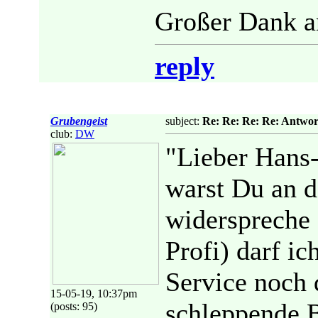
Großer Dank a
reply
Grubengeist
subject:
Re: Re: Re: Re: Antwort
club:
DW
"Lieber Hans-
warst Du an d
widerspreche 
Profi) darf ic
Service noch 
15-05-19, 10:37pm
schleppende 
(posts: 95)