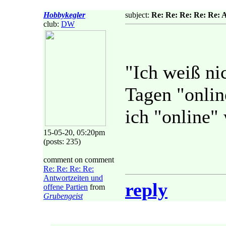
Hobbykegler
subject:
Re: Re: Re: Re: Re: A
club:
DW
"Ich weiß nic
Tagen "onlin
ich "online" 
15-05-20, 05:20pm
(posts: 235)
comment on comment
Re: Re: Re: Re:
Antwortzeiten und
reply
offene Partien
from
Grubengeist