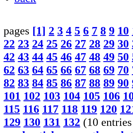
pages
[1]
2
3
4
5
6
7
8
9
10
22
23
24
25
26
27
28
29
30
42
43
44
45
46
47
48
49
50
62
63
64
65
66
67
68
69
70
82
83
84
85
86
87
88
89
90
101
102
103
104
105
106
1
115
116
117
118
119
120
12
129
130
131
132
(10 entries