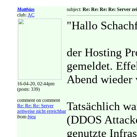
Matthias
subject:
Re: Re: Re: Re: Server zei
club:
AC
"Hallo Schach
der Hosting Pr
gemeldet. Effek
Abend wieder 
16-04-20, 02:44pm
(posts: 339)
comment on comment
Tatsächlich war
Re: Re: Re: Server
zeitweise nicht erreichbar
(DDOS Attacke
from
bjeu
genutzte Infras