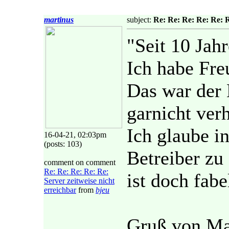
martinus
subject:
Re: Re: Re: Re: Re: R
"Seit 10 Jah
Ich habe Fre
Das war der 
garnicht ver
Ich glaube i
16-04-21, 02:03pm
(posts: 103)
Betreiber zu
comment on comment
Re: Re: Re: Re: Re:
ist doch fabe
Server zeitweise nicht
erreichbar
from
bjeu
Gruß von Mar