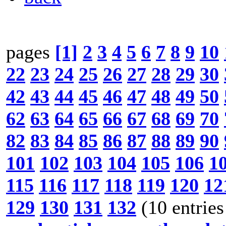
pages
[1]
2
3
4
5
6
7
8
9
10
22
23
24
25
26
27
28
29
30
42
43
44
45
46
47
48
49
50
62
63
64
65
66
67
68
69
70
82
83
84
85
86
87
88
89
90
101
102
103
104
105
106
1
115
116
117
118
119
120
12
129
130
131
132
(10 entries