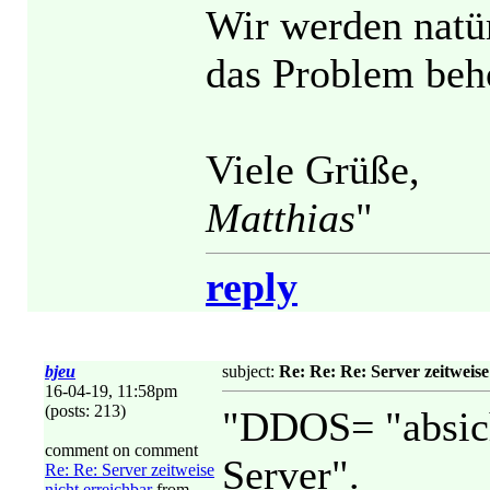
Wir werden natür
das Problem beho
Viele Grüße,
Matthias
"
reply
bjeu
subject:
Re: Re: Re: Server zeitweise
16-04-19, 11:58pm
(posts: 213)
"DDOS= "absich
comment on comment
Server".
Re: Re: Server zeitweise
nicht erreichbar
from