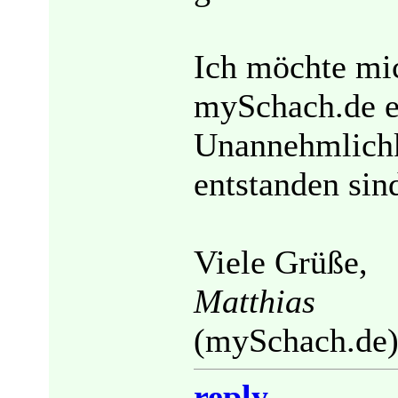
Ich möchte mi
mySchach.de en
Unannehmlichk
entstanden sin
Viele Grüße,
Matthias
(mySchach.de)
reply