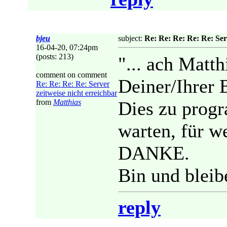
bjeu
subject:
Re: Re: Re: Re: Re: Ser
16-04-20, 07:24pm
(posts: 213)
"... ach Matth
comment on comment
Deiner/Ihrer 
Re: Re: Re: Re: Server
zeitweise nicht erreichbar
from
Matthias
Dies zu progr
warten, für w
DANKE.
Bin und bleib
reply