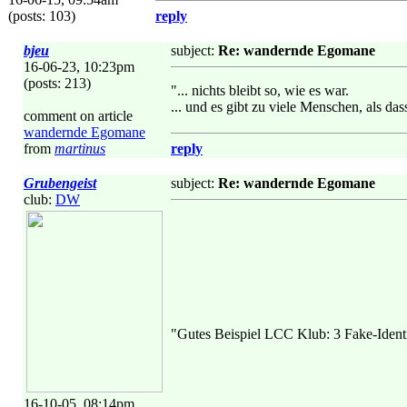
(posts: 103)
reply
bjeu
subject:
Re: wandernde Egomane
16-06-23, 10:23pm
(posts: 213)
"... nichts bleibt so, wie es war.
... und es gibt zu viele Menschen, als da
comment on article
wandernde Egomane
from
martinus
reply
Grubengeist
subject:
Re: wandernde Egomane
club:
DW
"Gutes Beispiel LCC Klub: 3 Fake-Ident
16-10-05, 08:14pm