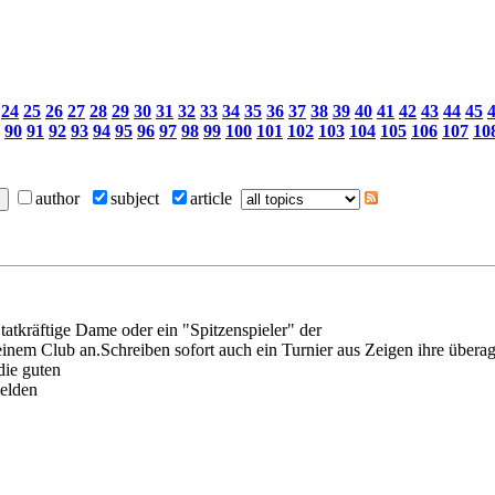
24
25
26
27
28
29
30
31
32
33
34
35
36
37
38
39
40
41
42
43
44
45
90
91
92
93
94
95
96
97
98
99
100
101
102
103
104
105
106
107
10
author
subject
article
atkräftige Dame oder ein "Spitzenspieler" der
inem Club an.Schreiben sofort auch ein Turnier aus Zeigen ihre übera
die guten
elden