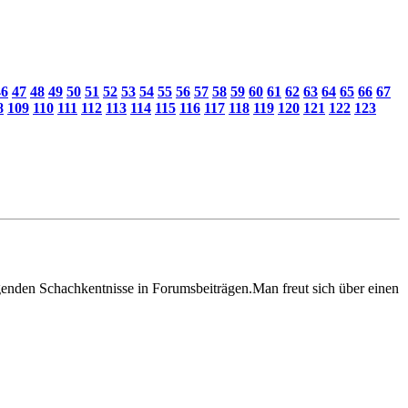
46
47
48
49
50
51
52
53
54
55
56
57
58
59
60
61
62
63
64
65
66
67
8
109
110
111
112
113
114
115
116
117
118
119
120
121
122
123
genden Schachkentnisse in Forumsbeiträgen.Man freut sich über einen