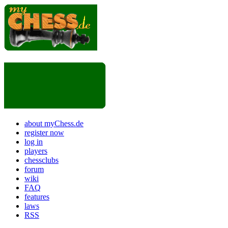
about myChess.de
register now
log in
players
chessclubs
forum
wiki
FAQ
features
laws
RSS