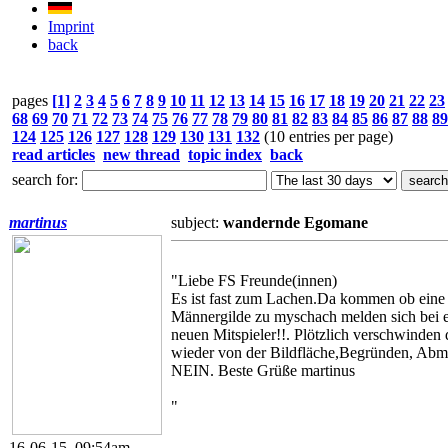
Imprint
back
pages
[1]
2
3
4
5
6
7
8
9
10
11
12
13
14
15
16
17
18
19
20
21
22
23
68
69
70
71
72
73
74
75
76
77
78
79
80
81
82
83
84
85
86
87
88
89
124
125
126
127
128
129
130
131
132
(10 entries per page)
read articles
new thread
topic index
back
search for:
martinus
subject:
wandernde Egomane
"Liebe FS Freunde(innen)
Es ist fast zum Lachen.Da kommen ob eine t
Männergilde zu myschach melden sich bei e
neuen Mitspieler!!. Plötzlich verschwinden 
wieder von der Bildfläche,Begründen, Abm
NEIN. Beste Grüße martinus
"
16-06-15, 09:54am