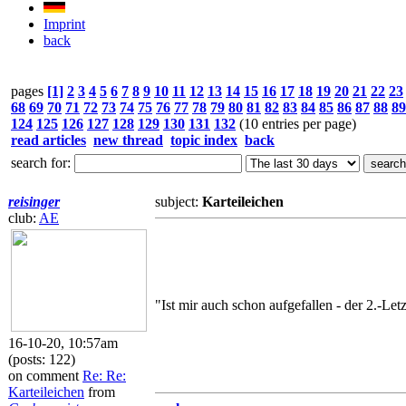
Imprint
back
pages
[1]
2
3
4
5
6
7
8
9
10
11
12
13
14
15
16
17
18
19
20
21
22
23
68
69
70
71
72
73
74
75
76
77
78
79
80
81
82
83
84
85
86
87
88
89
124
125
126
127
128
129
130
131
132
(10 entries per page)
read articles
new thread
topic index
back
search for:
reisinger
subject:
Karteileichen
club:
AE
"Ist mir auch schon aufgefallen - der 2.-Letz
16-10-20, 10:57am
(posts: 122)
on comment
Re: Re:
Karteileichen
from