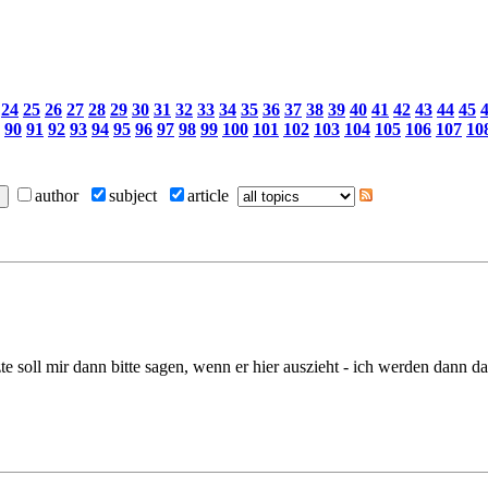
24
25
26
27
28
29
30
31
32
33
34
35
36
37
38
39
40
41
42
43
44
45
90
91
92
93
94
95
96
97
98
99
100
101
102
103
104
105
106
107
10
author
subject
article
te soll mir dann bitte sagen, wenn er hier auszieht - ich werden dann da