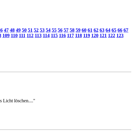
46
47
48
49
50
51
52
53
54
55
56
57
58
59
60
61
62
63
64
65
66
67
8
109
110
111
112
113
114
115
116
117
118
119
120
121
122
123
s Licht löschen...."