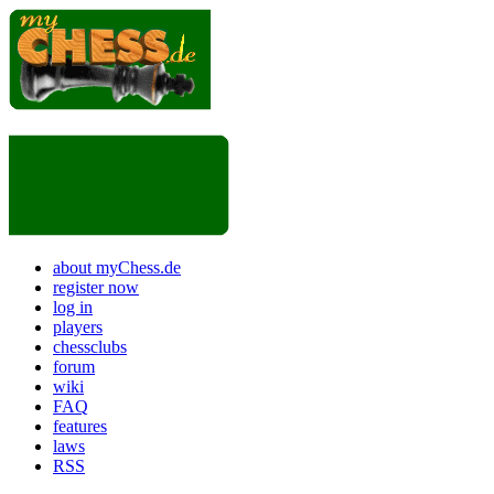
about myChess.de
register now
log in
players
chessclubs
forum
wiki
FAQ
features
laws
RSS