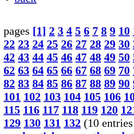
pages
[1]
2
3
4
5
6
7
8
9
10
22
23
24
25
26
27
28
29
30
42
43
44
45
46
47
48
49
50
62
63
64
65
66
67
68
69
70
82
83
84
85
86
87
88
89
90
101
102
103
104
105
106
1
115
116
117
118
119
120
12
129
130
131
132
(10 entries