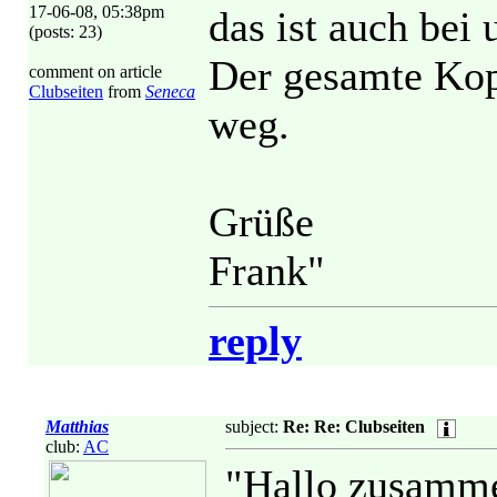
17-06-08, 05:38pm
das ist auch bei 
(posts: 23)
Der gesamte Kopf
comment on article
Clubseiten
from
Seneca
weg.
Grüße
Frank"
reply
Matthias
subject:
Re: Re: Clubseiten
club:
AC
"Hallo zusamm