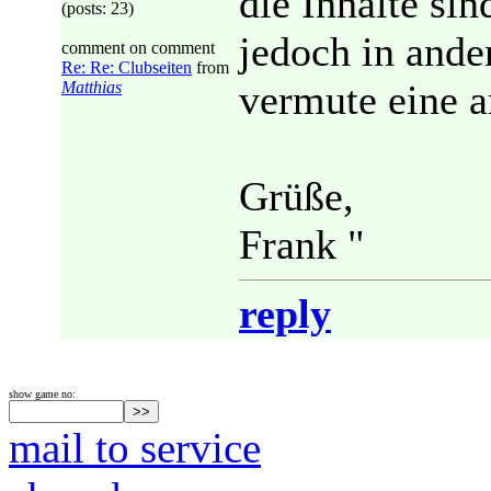
die Inhalte si
(posts: 23)
jedoch in ander
comment on comment
Re: Re: Clubseiten
from
vermute eine 
Matthias
Grüße,
Frank "
reply
show game no:
mail to service