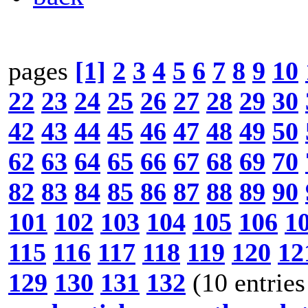
pages
[1]
2
3
4
5
6
7
8
9
10
22
23
24
25
26
27
28
29
30
42
43
44
45
46
47
48
49
50
62
63
64
65
66
67
68
69
70
82
83
84
85
86
87
88
89
90
101
102
103
104
105
106
1
115
116
117
118
119
120
12
129
130
131
132
(10 entries