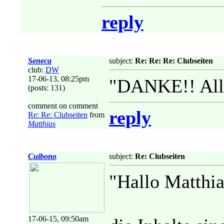
reply
Seneca
subject:
Re: Re: Re: Clubseiten
club:
DW
17-06-13, 08:25pm
"DANKE!! Alle
(posts: 131)
comment on comment
reply
Re: Re: Clubseiten
from
Matthias
Cuibono
subject:
Re: Clubseiten
"Hallo Matthia
17-06-15, 09:50am