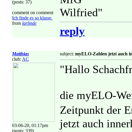
(posts: 37)
Wilfried"
comment on comment
Ich finde es so klasse.
from
larlinde
reply
Matthias
subject:
myELO-Zahlen jetzt auch i
club:
AC
"Hallo Schachf
die myELO-Wert
Zeitpunkt der E
jetzt auch inne
03-06-20, 01:17pm
(posts: 339)