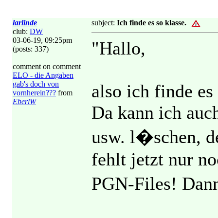
larlinde
subject:
Ich finde es so klasse.
club:
DW
03-06-19, 09:25pm
"Hallo,
(posts: 337)
comment on comment
ELO - die Angaben
gab's doch von
also ich finde es
vornherein???
from
EberlW
Da kann ich auc
usw. l�schen, den
fehlt jetzt nur n
PGN-Files! Dann