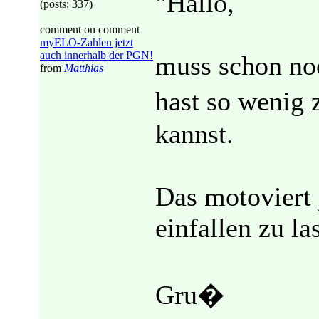
"Hallo,
(posts: 337)
comment on comment
myELO-Zahlen jetzt
auch innerhalb der PGN!
muss schon noc
from
Matthias
hast so wenig z
kannst.
Das motoviert 
einfallen zu la
Gru�