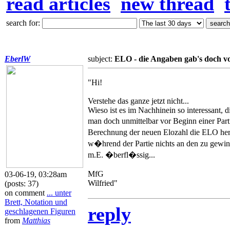
read articles
new thread
search for:
EberlW
subject:
ELO - die Angaben gab's doch v
"Hi!
Verstehe das ganze jetzt nicht...
Wieso ist es im Nachhinein so interessant,
man doch unmittelbar vor Beginn einer Part
Berechnung der neuen Elozahl die ELO herge
w�hrend der Partie nichts an den zu gewinn
m.E. �berfl�ssig...
MfG
03-06-19, 03:28am
Wilfried"
(posts: 37)
on comment
... unter
Brett, Notation und
reply
geschlagenen Figuren
from
Matthias