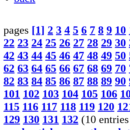
pages
[1]
2
3
4
5
6
7
8
9
10
22
23
24
25
26
27
28
29
30
42
43
44
45
46
47
48
49
50
62
63
64
65
66
67
68
69
70
82
83
84
85
86
87
88
89
90
101
102
103
104
105
106
1
115
116
117
118
119
120
12
129
130
131
132
(10 entries