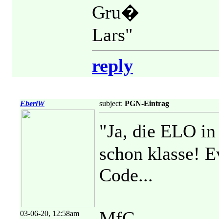
Gru�
Lars"
reply
EberlW
subject:
PGN-Eintrag
"Ja, die ELO 
schon klasse! 
Code...
MfG
03-06-20, 12:58am