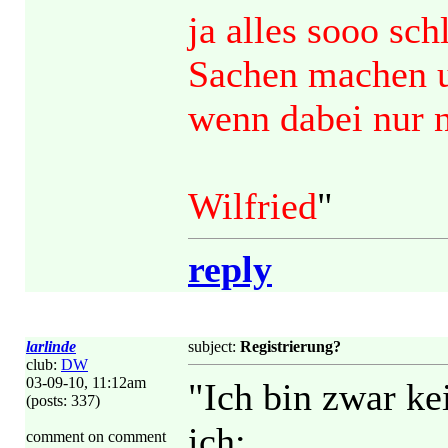
ja alles sooo sch
Sachen machen u
wenn dabei nur 
Wilfried
"
reply
larlinde
subject:
Registrierung?
club:
DW
03-09-10, 11:12am
"Ich bin zwar k
(posts: 337)
ich:
comment on comment