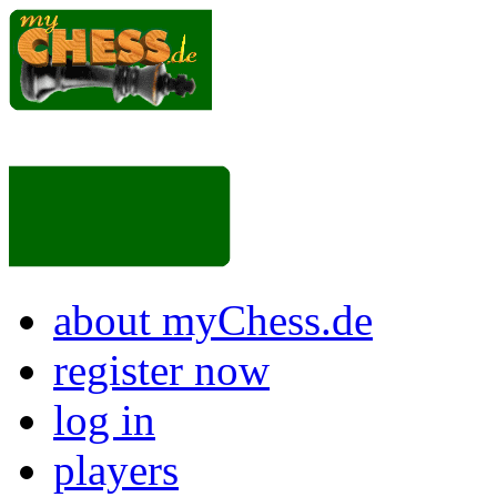
about myChess.de
register now
log in
players