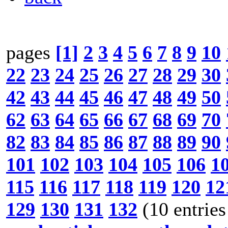
pages
[1]
2
3
4
5
6
7
8
9
10
22
23
24
25
26
27
28
29
30
42
43
44
45
46
47
48
49
50
62
63
64
65
66
67
68
69
70
82
83
84
85
86
87
88
89
90
101
102
103
104
105
106
1
115
116
117
118
119
120
12
129
130
131
132
(10 entries