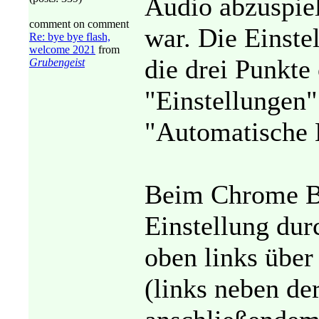
Audio abzuspiel
comment on comment
war. Die Einste
Re: bye bye flash,
welcome 2021
from
die drei Punkte 
Grubengeist
"Einstellungen
"Automatische 
Beim Chrome Br
Einstellung dur
oben links übe
(links neben de