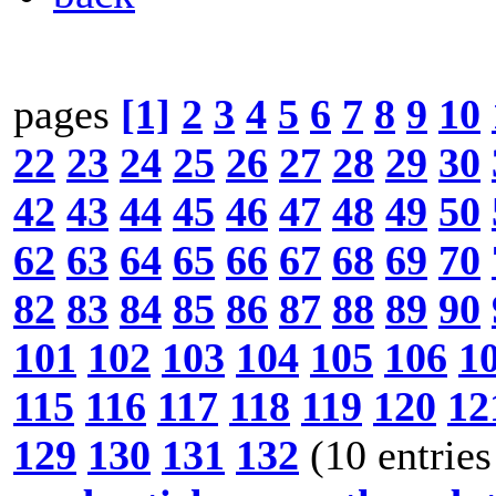
pages
[1]
2
3
4
5
6
7
8
9
10
22
23
24
25
26
27
28
29
30
42
43
44
45
46
47
48
49
50
62
63
64
65
66
67
68
69
70
82
83
84
85
86
87
88
89
90
101
102
103
104
105
106
1
115
116
117
118
119
120
12
129
130
131
132
(10 entries