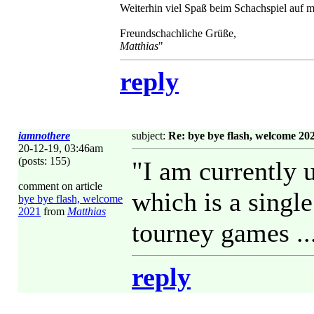
Weiterhin viel Spaß beim Schachspiel auf 
Freundschachliche Grüße,
Matthias
"
reply
iamnothere
subject:
Re: bye bye flash, welcome 20
20-12-19, 03:46am
(posts: 155)
"I am currently
comment on article
which is a singl
bye bye flash, welcome
2021
from
Matthias
tourney games ...
reply