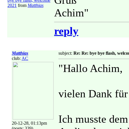
Gruß
bye bye flash, welcome
2021
from
Matthias
Achim"
reply
Matthias
subject:
Re: Re: bye bye flash, welc
club:
AC
"Hallo Achim,
vielen Dank fü
Ich musste dem
20-12-28, 01:13pm
(posts: 339)