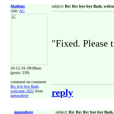
Matthias
subject:
Re: Re: bye bye flash, welc
club:
AC
"Fixed. Please t
20-12-19, 08:08am
(posts: 339)
comment on comment
Re: bye bye flash,
reply
welcome 2021
from
iamnothere
iamnothere
subject:
Re: Re: Re: bye bye flash