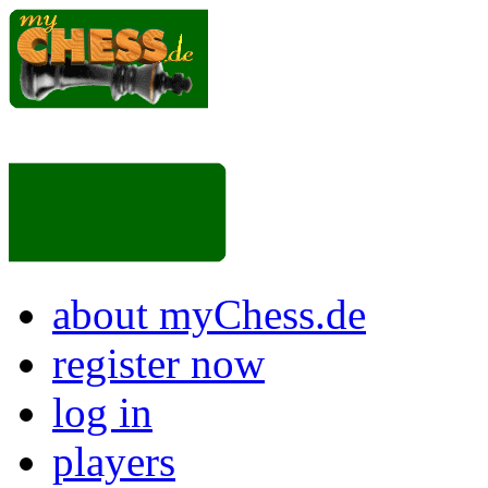
about myChess.de
register now
log in
players