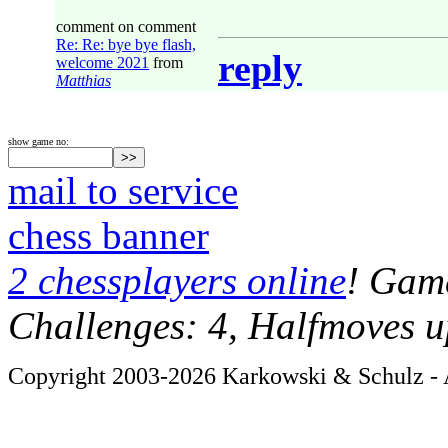
comment on comment
Re: Re: bye bye flash,
reply
welcome 2021
from
Matthias
show game no:
mail to service
chess banner
2 chessplayers online
! Game
Challenges: 4, Halfmoves u
Copyright 2003-2026 Karkowski & Schulz - A