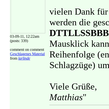
vielen Dank für
werden die ges
DTTLLSSBB
03-09-11, 12:22am
Mausklick kann 
(posts: 339)
comment on comment
Reihenfolge (en
Geschlagenes Material
from
larlinde
Schlagzüge) um
Viele Grüße,
Matthias
"