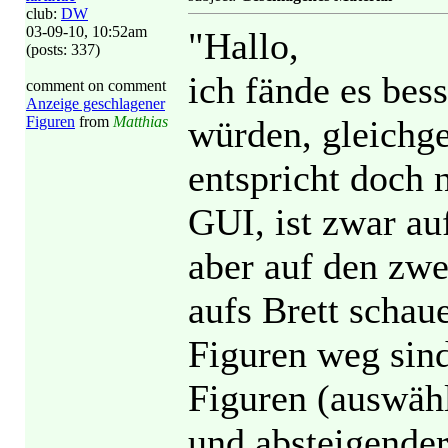
club:
DW
03-09-10, 10:52am
"Hallo,
(posts: 337)
ich fände es bess
comment on comment
Anzeige geschlagener
Figuren
from
Matthias
würden, gleichg
entspricht doch 
GUI, ist zwar auf
aber auf den zw
aufs Brett schau
Figuren weg sind
Figuren (auswähl
und absteigender