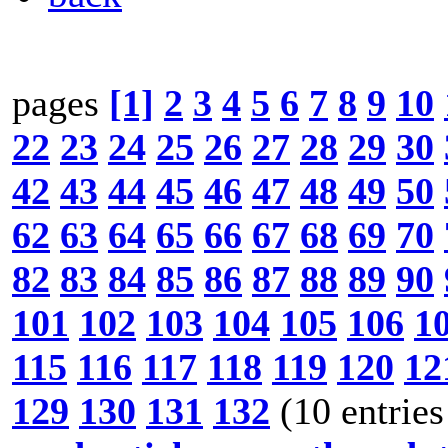
pages
[1]
2
3
4
5
6
7
8
9
10
22
23
24
25
26
27
28
29
30
42
43
44
45
46
47
48
49
50
62
63
64
65
66
67
68
69
70
82
83
84
85
86
87
88
89
90
101
102
103
104
105
106
1
115
116
117
118
119
120
12
129
130
131
132
(10 entries