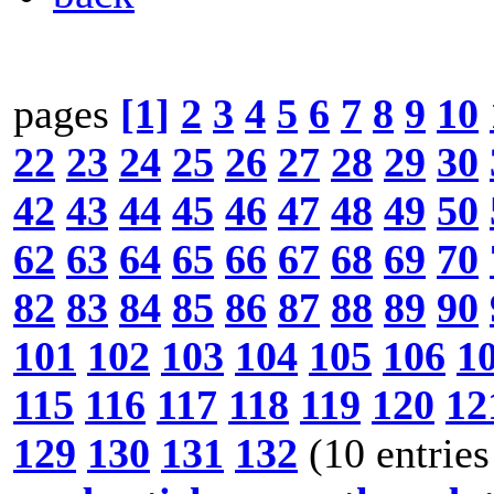
pages
[1]
2
3
4
5
6
7
8
9
10
22
23
24
25
26
27
28
29
30
42
43
44
45
46
47
48
49
50
62
63
64
65
66
67
68
69
70
82
83
84
85
86
87
88
89
90
101
102
103
104
105
106
1
115
116
117
118
119
120
12
129
130
131
132
(10 entries