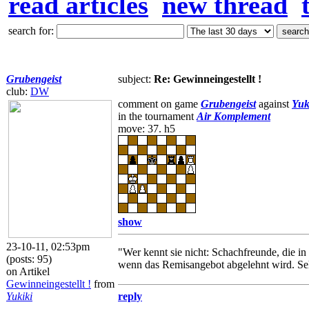
read articles
new thread
search for:
Grubengeist
subject:
Re: Gewinneingestellt !
club:
DW
comment on game
Grubengeist
against
Yuk
in the tournament
Air Komplement
move: 37. h5
show
23-10-11, 02:53pm
"Wer kennt sie nicht: Schachfreunde, die in
(posts: 95)
wenn das Remisangebot abgelehnt wird. Sehr
on Artikel
Gewinneingestellt !
from
Yukiki
reply