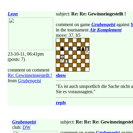
Leon
subject:
Re: Re: Gewinneingestellt !
comment on game
Grubengeist
against
Y
in the tournament
Air Komplement
move: 37. h5
23-10-11, 06:41pm
(posts: 7)
comment on comment
Re: Gewinneingestellt !
show
from
Grubengeist
"Es ist auch unsportlich die Sache nicht 
Sie es voraussagten."
reply
Grubengeist
subject:
Re: Re: Re: Gewinneingestell
club:
DW
comment on game
Grubengeist
agains