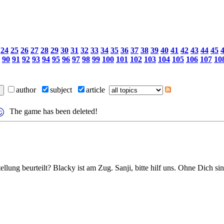
24
25
26
27
28
29
30
31
32
33
34
35
36
37
38
39
40
41
42
43
44
45
90
91
92
93
94
95
96
97
98
99
100
101
102
103
104
105
106
107
10
author
subject
article
The game has been deleted!
ellung beurteilt? Blacky ist am Zug. Sanji, bitte hilf uns. Ohne Dich 