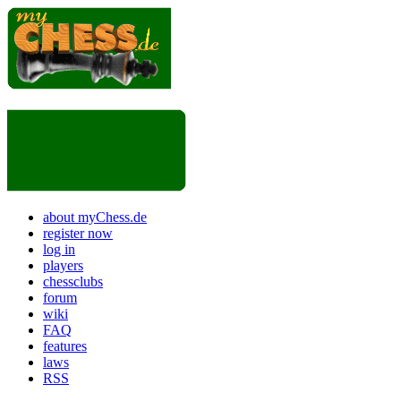
about myChess.de
register now
log in
players
chessclubs
forum
wiki
FAQ
features
laws
RSS