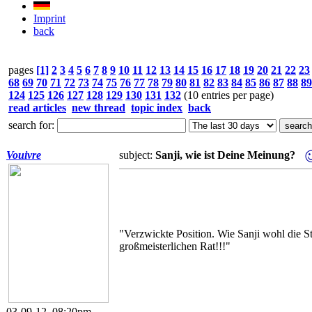
Imprint
back
pages
[1]
2
3
4
5
6
7
8
9
10
11
12
13
14
15
16
17
18
19
20
21
22
23
68
69
70
71
72
73
74
75
76
77
78
79
80
81
82
83
84
85
86
87
88
89
124
125
126
127
128
129
130
131
132
(10 entries per page)
read articles
new thread
topic index
back
search for:
Vouivre
subject:
Sanji, wie ist Deine Meinung?
"Verzwickte Position. Wie Sanji wohl die St
großmeisterlichen Rat!!!"
03-09-12, 08:20pm