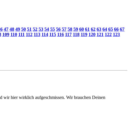
46
47
48
49
50
51
52
53
54
55
56
57
58
59
60
61
62
63
64
65
66
67
8
109
110
111
112
113
114
115
116
117
118
119
120
121
122
123
sind wir hier wirklich aufgeschmissen. Wir brauchen Deinen