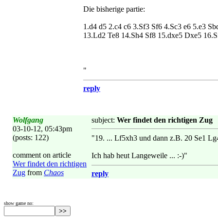
Die bisherige partie:
1.d4 d5 2.c4 c6 3.Sf3 Sf6 4.Sc3 e6 5.e3 S
13.Ld2 Te8 14.Sh4 Sf8 15.dxe5 Dxe5 16.S
"
reply
Wolfgang
subject:
Wer findet den richtigen Zug
03-10-12, 05:43pm
(posts: 122)
"19. ... Lf5xh3 und dann z.B. 20 Se1 Lg4
comment on article
Ich hab heut Langeweile ... :-)"
Wer findet den richtigen
Zug
from
Chaos
reply
show game no: