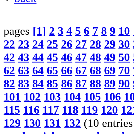
pages
[1]
2
3
4
5
6
7
8
9
10
22
23
24
25
26
27
28
29
30
42
43
44
45
46
47
48
49
50
62
63
64
65
66
67
68
69
70
82
83
84
85
86
87
88
89
90
101
102
103
104
105
106
1
115
116
117
118
119
120
12
129
130
131
132
(10 entries