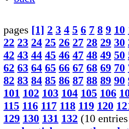
pages
[1]
2
3
4
5
6
7
8
9
10
22
23
24
25
26
27
28
29
30
42
43
44
45
46
47
48
49
50
62
63
64
65
66
67
68
69
70
82
83
84
85
86
87
88
89
90
101
102
103
104
105
106
1
115
116
117
118
119
120
12
129
130
131
132
(10 entries