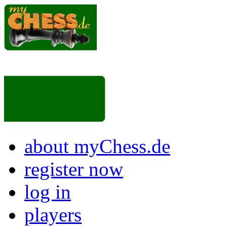
about myChess.de
register now
log in
players