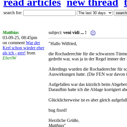
read articles
new thread
search for:
Matthias
subject:
veni vidi ... !
03-09-25, 08:45pm
on comment
War der
"Hallo Wilfried,
Kerl schon wieder eher
als ich - grrr!
from
die Rochaderechte für die schwarzen Türme
EberlW
gedreht war, was ja in der Regel immer der 
Allerdings wurden die Rochaderechte für sc
Auswirkungen hatte. (Die FEN war davon übr
Aufgefallen war das kürzlich beim Abgeben e
Daraufhin hatte ich die Ablage korrigiert abe
Glücklicherweise ist es aber gleich aufgefal
bug fixed!
Herzliche Grüße,
Matthias
"