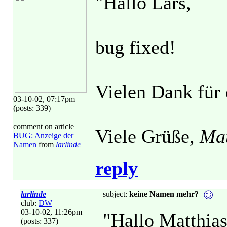
"Hallo Lars,
bug fixed!
Vielen Dank für
03-10-02, 07:17pm
(posts: 339)
comment on article
Viele Grüße,
Mat
BUG: Anzeige der
Namen
from
larlinde
reply
larlinde
subject:
keine Namen mehr?
club:
DW
03-10-02, 11:26pm
"Hallo Matthias
(posts: 337)