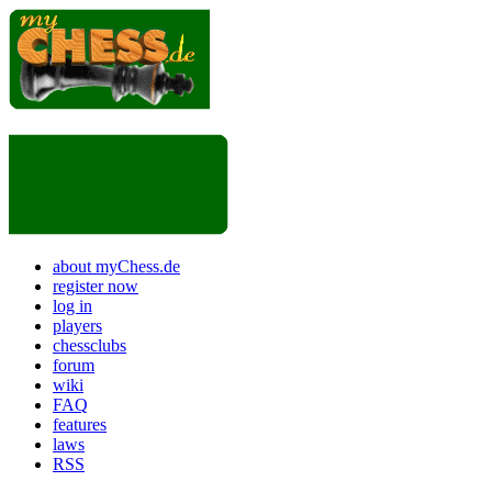
about myChess.de
register now
log in
players
chessclubs
forum
wiki
FAQ
features
laws
RSS