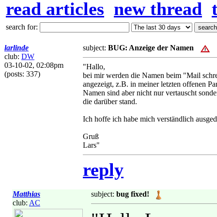
read articles
new thread
search for:
larlinde
subject:
BUG: Anzeige der Namen
club:
DW
03-10-02, 02:08pm
"Hallo,
(posts: 337)
bei mir werden die Namen beim "Mail schre
angezeigt, z.B. in meiner letzten offenen P
Namen sind aber nicht nur vertauscht sonde
die darüber stand.
Ich hoffe ich habe mich verständlich ausged
Gruß
Lars"
reply
Matthias
subject:
bug fixed!
club:
AC