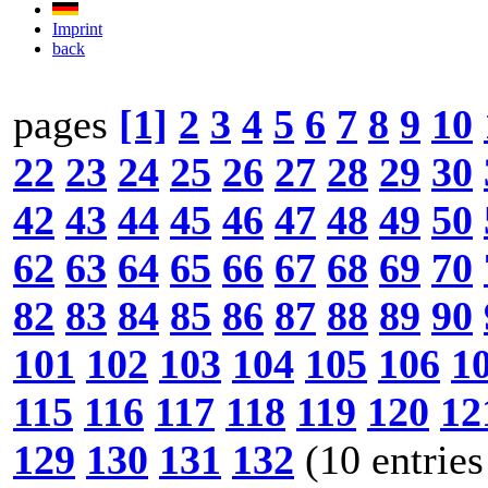
Imprint
back
pages
[1]
2
3
4
5
6
7
8
9
10
22
23
24
25
26
27
28
29
30
42
43
44
45
46
47
48
49
50
62
63
64
65
66
67
68
69
70
82
83
84
85
86
87
88
89
90
101
102
103
104
105
106
1
115
116
117
118
119
120
12
129
130
131
132
(10 entries