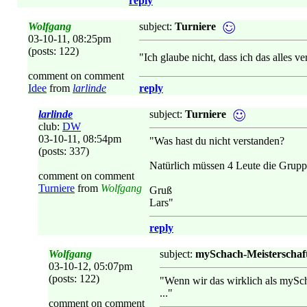
reply
Wolfgang
subject:
Turniere
03-10-11, 08:25pm
(posts: 122)
"Ich glaube nicht, dass ich das alles ver
comment on comment
Idee
from
larlinde
reply
larlinde
subject:
Turniere
club:
DW
03-10-11, 08:54pm
"Was hast du nicht verstanden?
(posts: 337)
Natürlich müssen 4 Leute die Gruppe
comment on comment
Turniere
from
Wolfgang
Gruß
Lars"
reply
Wolfgang
subject:
mySchach-Meisterschaf
03-10-12, 05:07pm
(posts: 122)
"Wenn wir das wirklich als mySch
..."
comment on comment