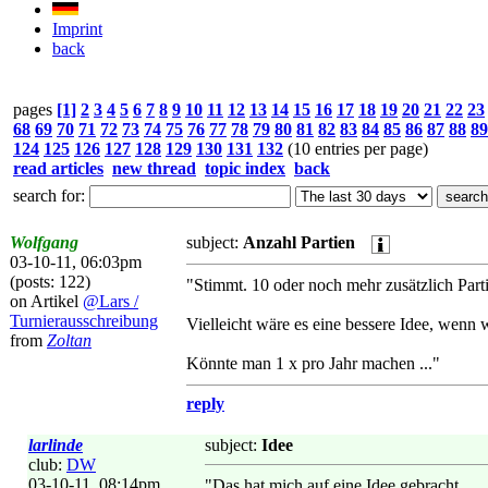
Imprint
back
pages
[1]
2
3
4
5
6
7
8
9
10
11
12
13
14
15
16
17
18
19
20
21
22
23
68
69
70
71
72
73
74
75
76
77
78
79
80
81
82
83
84
85
86
87
88
89
124
125
126
127
128
129
130
131
132
(10 entries per page)
read articles
new thread
topic index
back
search for:
Wolfgang
subject:
Anzahl Partien
03-10-11, 06:03pm
(posts: 122)
"Stimmt. 10 oder noch mehr zusätzlich Parti
on Artikel
@Lars /
Turnierausschreibung
Vielleicht wäre es eine bessere Idee, wenn 
from
Zoltan
Könnte man 1 x pro Jahr machen ..."
reply
larlinde
subject:
Idee
club:
DW
03-10-11, 08:14pm
"Das hat mich auf eine Idee gebracht.