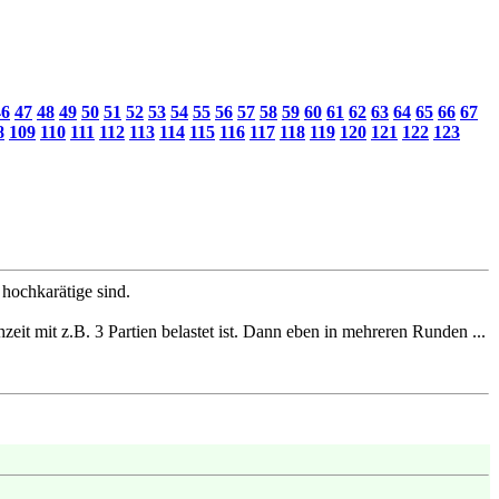
46
47
48
49
50
51
52
53
54
55
56
57
58
59
60
61
62
63
64
65
66
67
8
109
110
111
112
113
114
115
116
117
118
119
120
121
122
123
 hochkarätige sind.
eit mit z.B. 3 Partien belastet ist. Dann eben in mehreren Runden ...