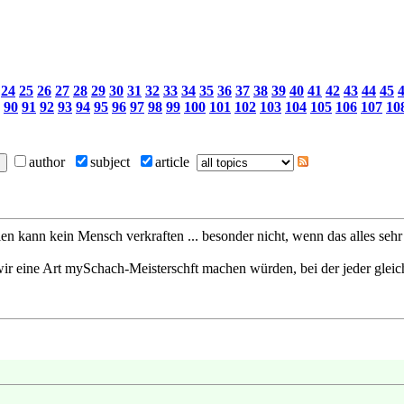
24
25
26
27
28
29
30
31
32
33
34
35
36
37
38
39
40
41
42
43
44
45
90
91
92
93
94
95
96
97
98
99
100
101
102
103
104
105
106
107
10
author
subject
article
en kann kein Mensch verkraften ... besonder nicht, wenn das alles sehr
wir eine Art mySchach-Meisterschft machen würden, bei der jeder gleichz