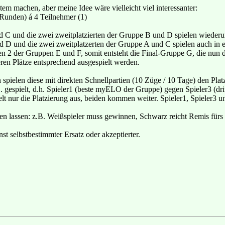
m machen, aber meine Idee wäre vielleicht viel interessanter:
 Runden) á 4 Teilnehmer (1)
nd C und die zwei zweitplatzierten der Gruppe B und D spielen wiederu
nd D und die zwei zweitplatzerten der Gruppe A und C spielen auch in 
en 2 der Gruppen E und F, somit entsteht die Final-Gruppe G, die nun d
n Plätze entsprechend ausgespielt werden.
 spielen diese mit direkten Schnellpartien (10 Züge / 10 Tage) den Platz
 gespielt, d.h. Spieler1 (beste myELO der Gruppe) gegen Spieler3 (dri
lt nur die Platzierung aus, beiden kommen weiter. Spieler1, Spieler3 
llen lassen: z.B. Weißspieler muss gewinnen, Schwarz reicht Remis für
st selbstbestimmter Ersatz oder akzeptierter.