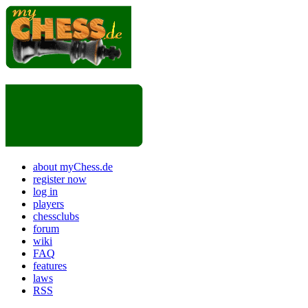
about myChess.de
register now
log in
players
chessclubs
forum
wiki
FAQ
features
laws
RSS