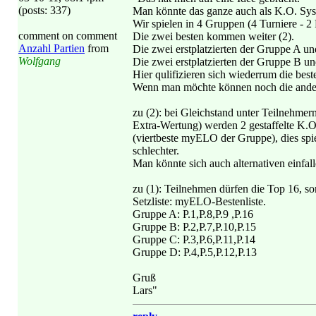
(posts: 337)
Man könnte das ganze auch als K.O. Syste
Wir spielen in 4 Gruppen (4 Turniere - 2
comment on comment
Die zwei besten kommen weiter (2).
Anzahl Partien
from
Die zwei erstplatzierten der Gruppe A u
Wolfgang
Die zwei erstplatzierten der Gruppe B u
Hier qulifizieren sich wiederrum die best
Wenn man möchte können noch die andere
zu (2): bei Gleichstand unter Teilnehmern
Extra-Wertung) werden 2 gestaffelte K.O.
(viertbeste myELO der Gruppe), dies spie
schlechter.
Man könnte sich auch alternativen einfa
zu (1): Teilnehmen dürfen die Top 16, son
Setzliste: myELO-Bestenliste.
Gruppe A: P.1,P.8,P.9 ,P.16
Gruppe B: P.2,P.7,P.10,P.15
Gruppe C: P.3,P.6,P.11,P.14
Gruppe D: P.4,P.5,P.12,P.13
Gruß
Lars"