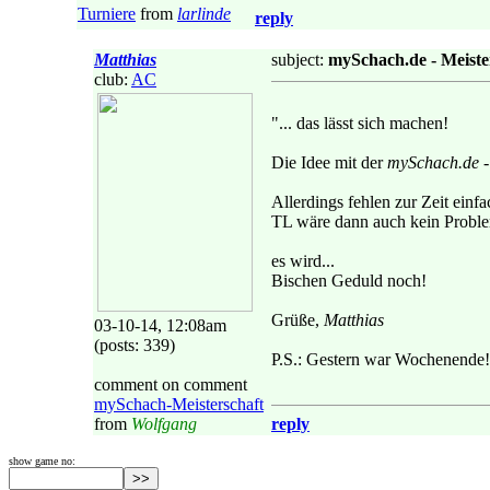
Turniere
from
larlinde
reply
Matthias
subject:
mySchach.de - Meiste
club:
AC
"... das lässt sich machen!
Die Idee mit der
mySchach.de - 
Allerdings fehlen zur Zeit einf
TL wäre dann auch kein Probl
es wird...
Bischen Geduld noch!
Grüße,
Matthias
03-10-14, 12:08am
(posts: 339)
P.S.: Gestern war Wochenende
comment on comment
mySchach-Meisterschaft
from
Wolfgang
reply
show game no: