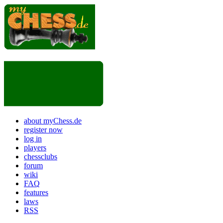
about myChess.de
register now
log in
players
chessclubs
forum
wiki
FAQ
features
laws
RSS