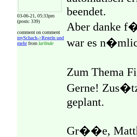
beendet.
03-06-21, 05:33pm
(posts: 339)
Aber danke f�
comment on comment
mySchach->Regeln und
war es n�mlich
mehr
from
larlinde
Zum Thema Fi
Gerne! Zus�tz
geplant.
Gr��e, Matt