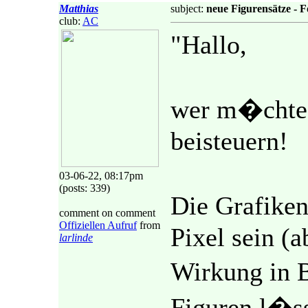
Matthias
subject:
neue Figurensätze - 
club:
AC
"Hallo,
wer m�chte 
beisteuern!
03-06-22, 08:17pm
(posts: 339)
Die Grafiken
comment on comment
Offiziellen Aufruf
from
Pixel sein (a
larlinde
Wirkung in 
Figuren l�sst