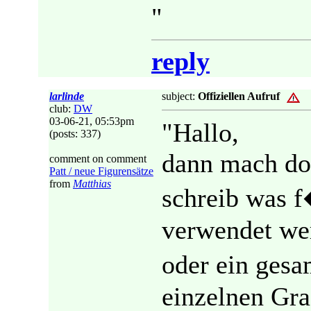
"
reply
larlinde
subject:
Offiziellen Aufruf
club:
DW
03-06-21, 05:53pm
"Hallo,
(posts: 337)
dann mach doc
comment on comment
Patt / neue Figurensätze
from
Matthias
schreib was 
verwendet wer
oder ein gesa
einzelnen Gra