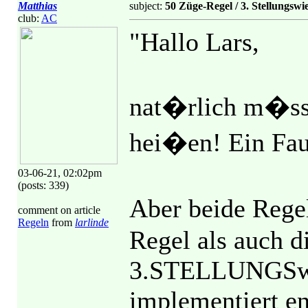
Matthias
subject:
50 Züge-Regel / 3. Stellungsw
club:
AC
"Hallo Lars,
nat�rlich m�sst
hei�en! Ein Fa
03-06-21, 02:02pm
(posts: 339)
Aber beide Rege
comment on article
Regeln
from
larlinde
Regel als auch d
3.STELLUNGSwie
implementiert e