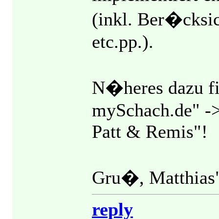
(inkl. Ber�cksi
etc.pp.).
N�heres dazu fin
mySchach.de" ->
Patt & Remis"!
Gru�, Matthias
reply