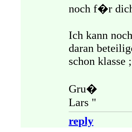
noch f�r dich
Ich kann noch
daran beteilig
schon klasse ;
Gru�
Lars "
reply