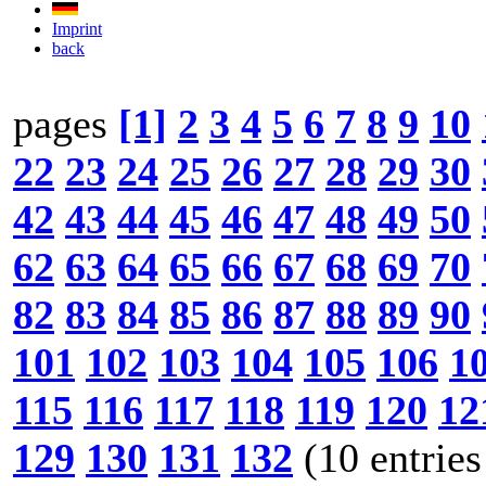
Imprint
back
pages
[1]
2
3
4
5
6
7
8
9
10
22
23
24
25
26
27
28
29
30
42
43
44
45
46
47
48
49
50
62
63
64
65
66
67
68
69
70
82
83
84
85
86
87
88
89
90
101
102
103
104
105
106
1
115
116
117
118
119
120
12
129
130
131
132
(10 entries