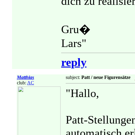
dich zu realisier
Gru�
Lars"
reply
Matthias
subject:
Patt / neue Figurensätze
club:
AC
"Hallo,
Patt-Stellung
automatisch er