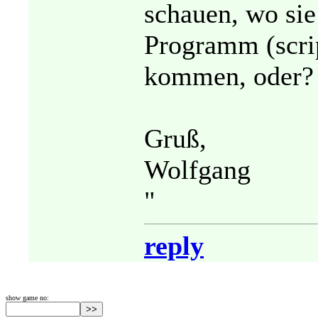
schauen, wo sie
Programm (scri
kommen, oder?
Gruß,
Wolfgang
"
reply
show game no: