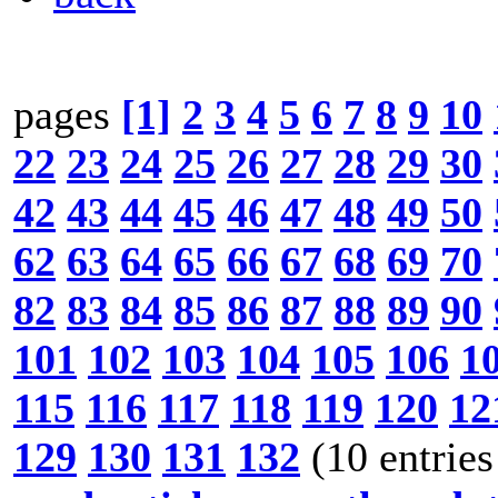
pages
[1]
2
3
4
5
6
7
8
9
10
22
23
24
25
26
27
28
29
30
42
43
44
45
46
47
48
49
50
62
63
64
65
66
67
68
69
70
82
83
84
85
86
87
88
89
90
101
102
103
104
105
106
1
115
116
117
118
119
120
12
129
130
131
132
(10 entries