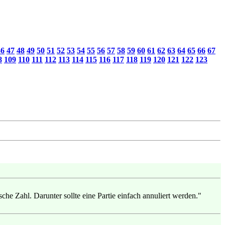
46
47
48
49
50
51
52
53
54
55
56
57
58
59
60
61
62
63
64
65
66
67
8
109
110
111
112
113
114
115
116
117
118
119
120
121
122
123
che Zahl. Darunter sollte eine Partie einfach annuliert werden."