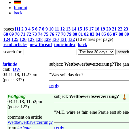
Imprint
back
pages
[1]
2
3
4
5
6
7
8
9
10
11
12
13
14
15
16
17
18
19
20
21
22
23
68
69
70
71
72
73
74
75
76
77
78
79
80
81
82
83
84
85
86
87
88
89
124
125
126
127
128
129
130
131
132
(10 entries per page)
read articles
new thread
topic index
back
search for:
larlinde
subject:
Wettbewerbsverzerrung?
The gam
club:
DW
03-11-18, 11:27pm
"Was soll das den?"
(posts: 337)
reply
Wolfgang
subject:
Wettbewerbsverzerrung?
03-11-18, 11:52pm
(posts: 122)
"M.E. wäre es fair, eine Partie erst ab e
comment on article
Wettbewerbsverzerrung?
from
larlinde
reply