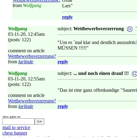
Gruß
from
Wolfgang
Lars"
reply
Wolfgang
subject:
Wettbewerbsverzerrung
03-11-20, 12:45am
(posts: 122)
"Um es ´mal klar und deutlich auszudrück
MÜSSEN !!!!!"
comment on article
Wettbewerbsverzerrung?
from
larlinde
reply
Wolfgang
subject:
... und noch einen drauf !!!
03-11-20, 12:55am
(posts: 122)
"Das ist eine ganz offenkundige "Sauerei"
comment on article
Wettbewerbsverzerrung?
from
larlinde
reply
show game no:
mail to service
chess banner