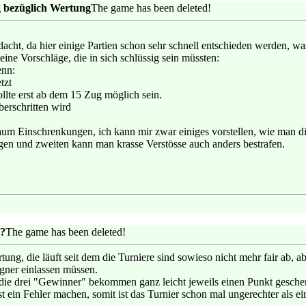
 bezüglich Wertung
The game has been deleted!
cht, da hier einige Partien schon sehr schnell entschieden werden, was
ine Vorschläge, die in sich schlüssig sein müssten:
enn:
tzt
sollte erst ab dem 15 Zug möglich sein.
berschritten wird
aum Einschrenkungen, ich kann mir zwar einiges vorstellen, wie man die
ngen und zweiten kann man krasse Verstösse auch anders bestrafen.
g?
The game has been deleted!
g, die läuft seit dem die Turniere sind sowieso nicht mehr fair ab, a
egner einlassen müssen.
 die drei "Gewinner" bekommen ganz leicht jeweils einen Punkt gesche
t ein Fehler machen, somit ist das Turnier schon mal ungerechter als ei