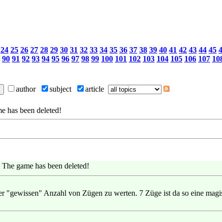
24
25
26
27
28
29
30
31
32
33
34
35
36
37
38
39
40
41
42
43
44
45
90
91
92
93
94
95
96
97
98
99
100
101
102
103
104
105
106
107
10
author
subject
article
e has been deleted!
The game has been deleted!
iner "gewissen" Anzahl von Zügen zu werten. 7 Züge ist da so eine magis