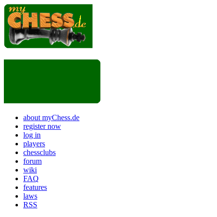
about myChess.de
register now
log in
players
chessclubs
forum
wiki
FAQ
features
laws
RSS