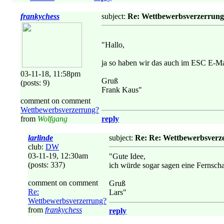
frankychess
subject:
Re: Wettbewerbsverzerrun
"Hallo,
ja so haben wir das auch im ESC E-Ma
03-11-18, 11:58pm
Gruß
(posts: 9)
Frank Kaus"
comment on comment
Wettbewerbsverzerrung?
from
Wolfgang
reply
larlinde
subject:
Re: Re: Wettbewerbsverz
club:
DW
03-11-19, 12:30am
"Gute Idee,
(posts: 337)
ich würde sogar sagen eine Fernsch
comment on comment
Gruß
Re:
Lars"
Wettbewerbsverzerrung?
from
frankychess
reply