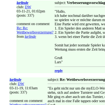
larlinde
subject:
Verbesserungsvorschlag
club:
DW
03-11-21, 01:02pm
"Hallo,
(posts: 337)
ich habe nochmal darüber nachgeda
so spielen wie er möchte darum me
comment on comment
Eine Partie wird erst gewerten, w
Re: Re:
1. Ein Spieler den anderen Matt se
Wettbewerbsverzerrung?
2. Ein Spieler die Partie aufgibt, 
from
larlinde
3. wenn bei einer Partie die Zeit ü
Somit hat jeder normale Spieler k
Wertung muss ersten die Zeit bri
Gruß
Lars"
reply
larlinde
subject:
Re: Wettbewerbsverzerrun
club:
DW
03-11-19, 11:03am
"Es geht nicht nur um die myELO-Wertun
(posts: 337)
stehn, sich auf andere Turniere und G
Mir ging es aber auch um das Turnier,
comment on comment
auch mal in eine Falle tappen oder sons
Wettbewerbsverzerrung?