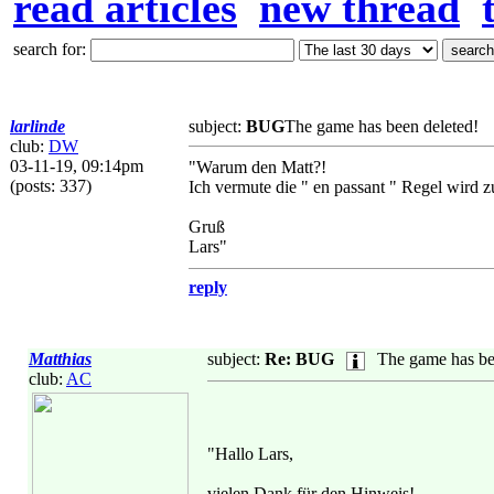
read articles
new thread
search for:
larlinde
subject:
BUG
The game has been deleted!
club:
DW
03-11-19, 09:14pm
"Warum den Matt?!
(posts: 337)
Ich vermute die " en passant " Regel wird zu
Gruß
Lars"
reply
Matthias
subject:
Re: BUG
The game has be
club:
AC
"Hallo Lars,
vielen Dank für den Hinweis!