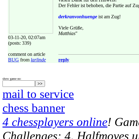
Der Fehler ist behoben, die Partie auf Zu
derkranvonhuenge
ist am Zug!
Viele Grüße,
Matthias
"
03-11-20, 02:07am
(posts: 339)
comment on article
BUG
from
larlinde
reply
show game no:
mail to service
chess banner
4 chessplayers online
! Game
Challenges: 4, Halfmoves u