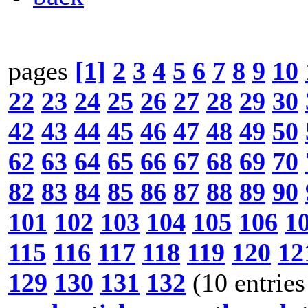
pages
[1]
2
3
4
5
6
7
8
9
10
22
23
24
25
26
27
28
29
30
42
43
44
45
46
47
48
49
50
62
63
64
65
66
67
68
69
70
82
83
84
85
86
87
88
89
90
101
102
103
104
105
106
1
115
116
117
118
119
120
12
129
130
131
132
(10 entries