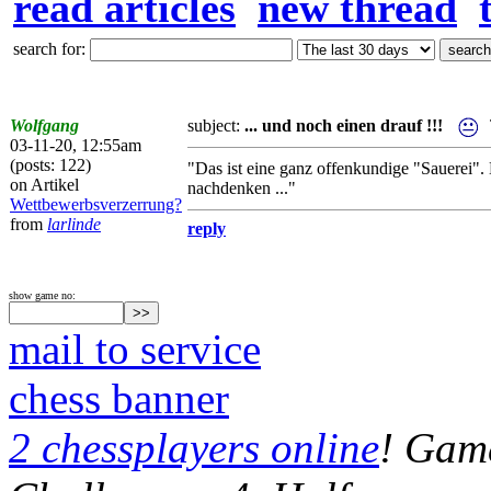
read articles
new thread
search for:
Wolfgang
subject:
... und noch einen drauf !!!
03-11-20, 12:55am
(posts: 122)
"Das ist eine ganz offenkundige "Sauerei". 
on Artikel
nachdenken ..."
Wettbewerbsverzerrung?
from
larlinde
reply
show game no:
mail to service
chess banner
2 chessplayers online
! Game