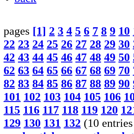
pages
[1]
2
3
4
5
6
7
8
9
10
22
23
24
25
26
27
28
29
30
42
43
44
45
46
47
48
49
50
62
63
64
65
66
67
68
69
70
82
83
84
85
86
87
88
89
90
101
102
103
104
105
106
1
115
116
117
118
119
120
12
129
130
131
132
(10 entries