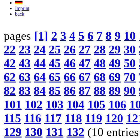
Imprint
back
pages
[1]
2
3
4
5
6
7
8
9
10
22
23
24
25
26
27
28
29
30
42
43
44
45
46
47
48
49
50
62
63
64
65
66
67
68
69
70
82
83
84
85
86
87
88
89
90
101
102
103
104
105
106
1
115
116
117
118
119
120
12
129
130
131
132
(10 entries