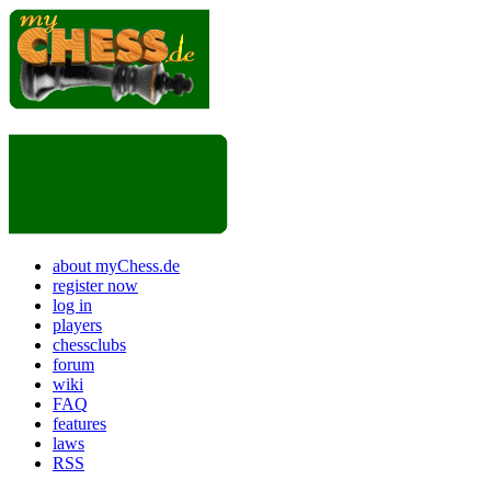
about myChess.de
register now
log in
players
chessclubs
forum
wiki
FAQ
features
laws
RSS