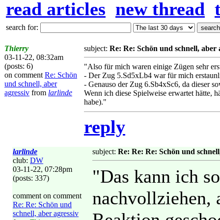
read articles
new thread
search for:
Thierry
subject:
Re: Re: Schön und schnell, aber 
03-11-22, 08:32am
(posts: 6)
"Also für mich waren einige Zügen sehr erst
on comment
Re: Schön
- Der Zug 5.Sd5xLb4 war für mich erstaunl
und schnell, aber
- Genauso der Zug 6.Sb4xSc6, da dieser so
agressiv
from
larlinde
Wenn ich diese Spielweise erwartet hätte, h
habe)."
reply
larlinde
subject:
Re: Re: Re: Schön und schnell,
club:
DW
03-11-22, 07:28pm
"Das kann ich so
(posts: 337)
nachvollziehen, 
comment on comment
Re: Re: Schön und
schnell, aber agressiv
Reaktion geschock