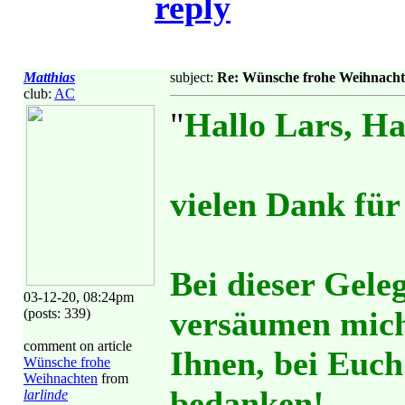
reply
Matthias
subject:
Re: Wünsche frohe Weihnacht
club:
AC
"
Hallo Lars, Ha
vielen Dank für
Bei dieser Gele
03-12-20, 08:24pm
versäumen mich
(posts: 339)
comment on article
Ihnen, bei Euch
Wünsche frohe
Weihnachten
from
bedanken!
larlinde