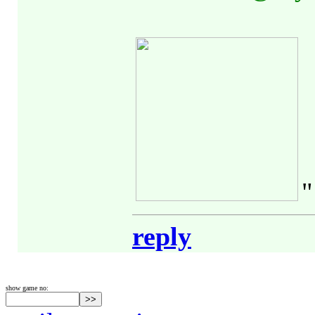
"
reply
show game no: