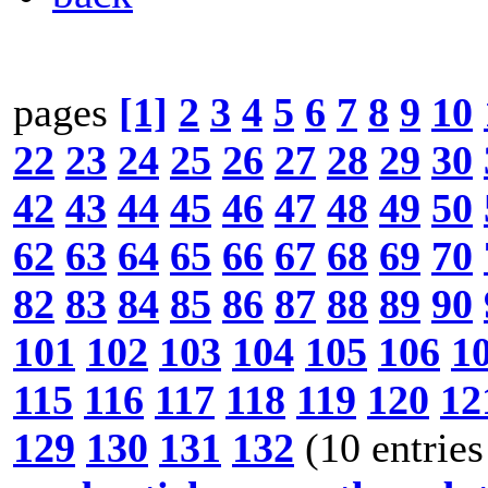
pages
[1]
2
3
4
5
6
7
8
9
10
22
23
24
25
26
27
28
29
30
42
43
44
45
46
47
48
49
50
62
63
64
65
66
67
68
69
70
82
83
84
85
86
87
88
89
90
101
102
103
104
105
106
1
115
116
117
118
119
120
12
129
130
131
132
(10 entries