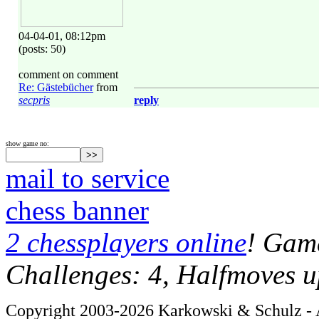
04-04-01, 08:12pm
(posts: 50)
comment on comment
Re: Gästebücher
from
secpris
reply
show game no:
mail to service
chess banner
2 chessplayers online
! Game
Challenges: 4, Halfmoves u
Copyright 2003-2026 Karkowski & Schulz - A