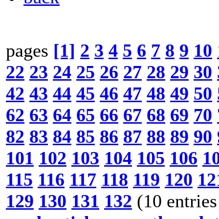
pages
[1]
2
3
4
5
6
7
8
9
10
22
23
24
25
26
27
28
29
30
42
43
44
45
46
47
48
49
50
62
63
64
65
66
67
68
69
70
82
83
84
85
86
87
88
89
90
101
102
103
104
105
106
1
115
116
117
118
119
120
12
129
130
131
132
(10 entries