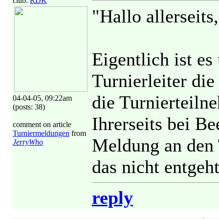
club:
RDK
"Hallo allerseits,
Eigentlich ist e
Turnierleiter di
die Turnierteiln
04-04-05, 09:22am
(posts: 38)
Ihrerseits bei Be
comment on article
Turniermeldungen
from
Meldung an den T
JerryWho
das nicht entgeht
reply