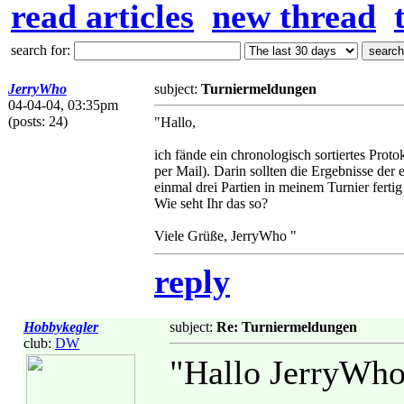
read articles
new thread
search for:
JerryWho
subject:
Turniermeldungen
04-04-04, 03:35pm
(posts: 24)
"Hallo,
ich fände ein chronologisch sortiertes Prot
per Mail). Darin sollten die Ergebnisse der 
einmal drei Partien in meinem Turnier ferti
Wie seht Ihr das so?
Viele Grüße, JerryWho "
reply
Hobbykegler
subject:
Re: Turniermeldungen
club:
DW
"Hallo JerryWho