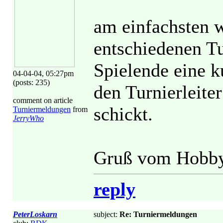
am einfachsten w
entschiedenen Tu
Spielende eine 
04-04-04, 05:27pm
(posts: 235)
den Turnierleiter
comment on article
schickt.
Turniermeldungen
from
JerryWho
Gruß vom Hobby
reply
PeterLoskarn
subject:
Re: Turniermeldungen