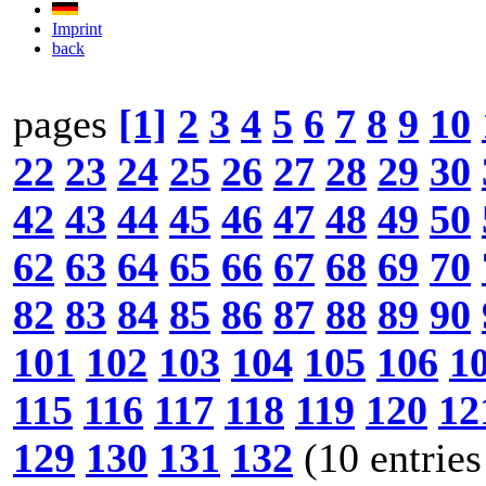
Imprint
back
pages
[1]
2
3
4
5
6
7
8
9
10
22
23
24
25
26
27
28
29
30
42
43
44
45
46
47
48
49
50
62
63
64
65
66
67
68
69
70
82
83
84
85
86
87
88
89
90
101
102
103
104
105
106
1
115
116
117
118
119
120
12
129
130
131
132
(10 entries