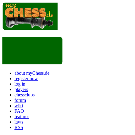
about myChess.de
register now
log in
players
chessclubs
forum
wiki
FAQ
features
laws
RSS