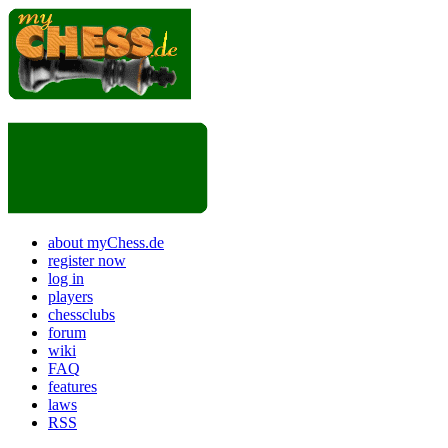
about myChess.de
register now
log in
players
chessclubs
forum
wiki
FAQ
features
laws
RSS