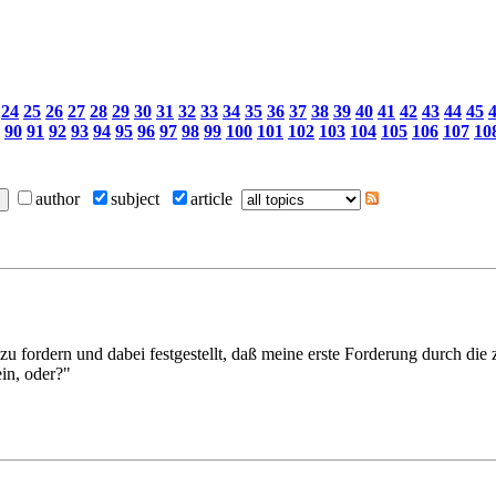
24
25
26
27
28
29
30
31
32
33
34
35
36
37
38
39
40
41
42
43
44
45
90
91
92
93
94
95
96
97
98
99
100
101
102
103
104
105
106
107
10
author
subject
article
zu fordern und dabei festgestellt, daß meine erste Forderung durch die 
ein, oder?"