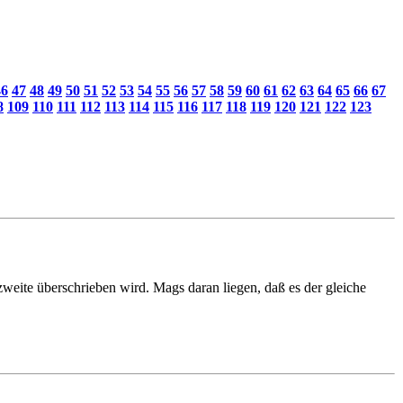
46
47
48
49
50
51
52
53
54
55
56
57
58
59
60
61
62
63
64
65
66
67
8
109
110
111
112
113
114
115
116
117
118
119
120
121
122
123
zweite überschrieben wird. Mags daran liegen, daß es der gleiche