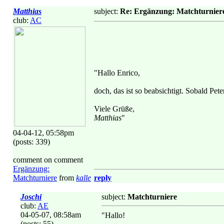
Matthias
subject:
Re: Ergänzung: Matchturnier
club:
AC
"Hallo Enrico,
doch, das ist so beabsichtigt. Sobald Pe
Viele Grüße,
Matthias
"
04-04-12, 05:58pm
(posts: 339)
comment on comment
Ergänzung:
Matchturniere
from
kalle
reply
Joschi
subject:
Matchturniere
club:
AE
04-05-07, 08:58am
"Hallo!
(posts: 55)