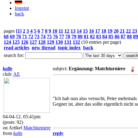
Imprint
back
pages
[1]
2
3
4
5
6
7
8
9
10
11
12
13
14
15
16
17
18
19
20
21
22
23
68
69
70
71
72
73
74
75
76
77
78
79
80
81
82
83
84
85
86
87
88
89
124
125
126
127
128
129
130
131
132
(10 entries per page)
read articles
new thread
topic index
back
search for:
kalle
subject:
Ergänzung: Matchturniere
club:
AE
"Ich hab nun also versucht, Peter mehrmals 
Gegner ist, aber das sollte eigentlich nicht s
04-04-12, 05:41pm
(posts: 92)
on Artikel
Matchturniere
from
kalle
reply