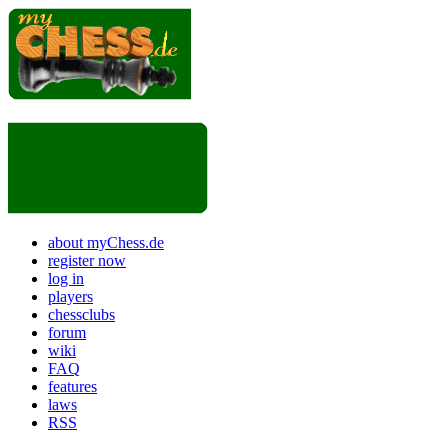
about myChess.de
register now
log in
players
chessclubs
forum
wiki
FAQ
features
laws
RSS