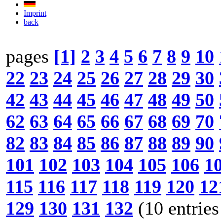
Imprint
back
pages
[1]
2
3
4
5
6
7
8
9
10
22
23
24
25
26
27
28
29
30
42
43
44
45
46
47
48
49
50
62
63
64
65
66
67
68
69
70
82
83
84
85
86
87
88
89
90
101
102
103
104
105
106
1
115
116
117
118
119
120
12
129
130
131
132
(10 entries