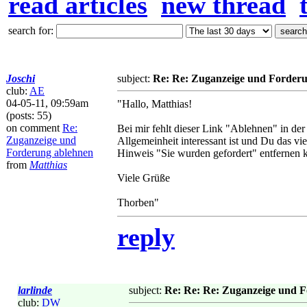
read articles
new thread
search for:
Joschi
subject:
Re: Re: Zuganzeige und Forder
club:
AE
04-05-11, 09:59am
"Hallo, Matthias!
(posts: 55)
on comment
Re:
Bei mir fehlt dieser Link "Ablehnen" in der
Zuganzeige und
Allgemeinheit interessant ist und Du das vie
Forderung ablehnen
Hinweis "Sie wurden gefordert" entfernen k
from
Matthias
Viele Grüße
Thorben"
reply
larlinde
subject:
Re: Re: Re: Zuganzeige und 
club:
DW