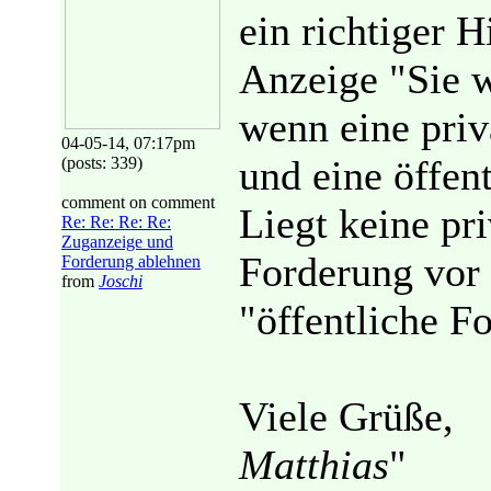
ein richtiger H
Anzeige "Sie w
wenn eine priv
04-05-14, 07:17pm
und eine öffen
(posts: 339)
comment on comment
Liegt keine pri
Re: Re: Re: Re:
Zuganzeige und
Forderung vor 
Forderung ablehnen
from
Joschi
"öffentliche F
Viele Grüße,
Matthias
"