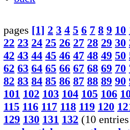
pages
[1]
2
3
4
5
6
7
8
9
10
22
23
24
25
26
27
28
29
30
42
43
44
45
46
47
48
49
50
62
63
64
65
66
67
68
69
70
82
83
84
85
86
87
88
89
90
101
102
103
104
105
106
1
115
116
117
118
119
120
12
129
130
131
132
(10 entries