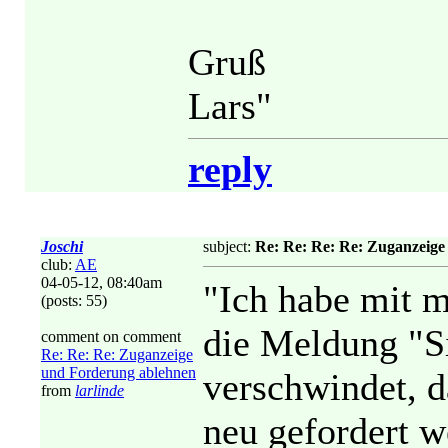
Gruß
Lars"
reply
Joschi
subject:
Re: Re: Re: Re: Zuganzeig
club:
AE
04-05-12, 08:40am
"Ich habe mit m
(posts: 55)
die Meldung "S
comment on comment
Re: Re: Re: Zuganzeige
und Forderung ablehnen
verschwindet, d
from
larlinde
neu gefordert w