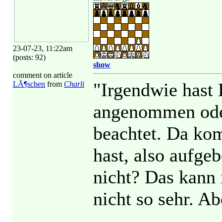
23-07-23, 11:22am
(posts: 92)
show
comment on article
"Irgendwie hast
LÃ¶schen
from
Charli
angenommen oder
beachtet. Da ko
hast, also aufg
nicht? Das kann 
nicht so sehr. A