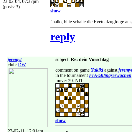
23-02-04, 07:37pm
(posts: 3)
show
"hallo, bitte schalte die Evetualzugfolge aus
reply
jeremyt
subject:
Re: dein Vorschlag
club:
DW
comment on game
Yukiki
against
jeremy
in the tournament
FrÃ¼hlingserwachen
move: 29. Nf1
show
23-02-11, 12:01am