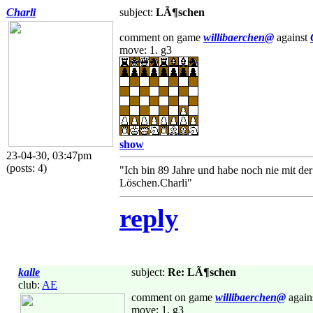
Charli
subject:
LÃ¶schen
comment on game
willibaerchen@
against
move: 1. g3
show
23-04-30, 03:47pm
(posts: 4)
"Ich bin 89 Jahre und habe noch nie mit de
Löschen.Charli"
reply
kalle
subject:
Re: LÃ¶schen
club:
AE
comment on game
willibaerchen@
again
move: 1. g3