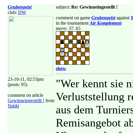
Grubengeist
subject:
Re: Gewinneingestellt !
club:
DW
comment on game
Grubengeist
against
Y
in the tournament
Air Komplement
move: 37. h5
show
23-10-11, 02:53pm
"Wer kennt sie n
(posts: 95)
Verluststellung 
comment on article
Gewinneingestellt !
from
Yukiki
aus dem Turnier
Remisangebot abg