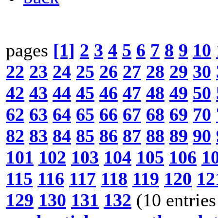
pages
[1]
2
3
4
5
6
7
8
9
10
22
23
24
25
26
27
28
29
30
42
43
44
45
46
47
48
49
50
62
63
64
65
66
67
68
69
70
82
83
84
85
86
87
88
89
90
101
102
103
104
105
106
1
115
116
117
118
119
120
12
129
130
131
132
(10 entries