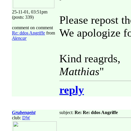
25-11-01, 03:51pm
Please repost t
(posts: 339)
comment on comment
We apologize fo
Re: ddos Angriffe
from
Alencar
Kind reagrds,
Matthias
"
reply
Grubengeist
subject:
Re: Re: ddos Angriffe
club:
DW