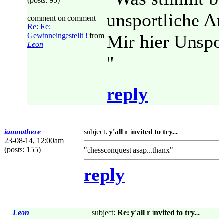
(posts: 95)
unsportliche 
comment on comment
Re: Re:
Gewinneingestellt !
from
Mir hier Unspor
Leon
"
reply
iamnothere
subject:
y'all r invited to try...
23-08-14, 12:00am
(posts: 155)
"chessconquest asap...thanx"
reply
Leon
subject:
Re: y'all r invited to try...