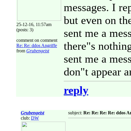
messages. I r
but even on the
25-12-16, 11:57am
sent me a mess
(posts: 3)
comment on comment
there"s nothin
Re: Re: ddos Angriffe
from
Grubengeist
sent me a mess
don"t appear 
reply
Grubengeist
subject:
Re: Re: Re: Re: ddos An
club:
DW