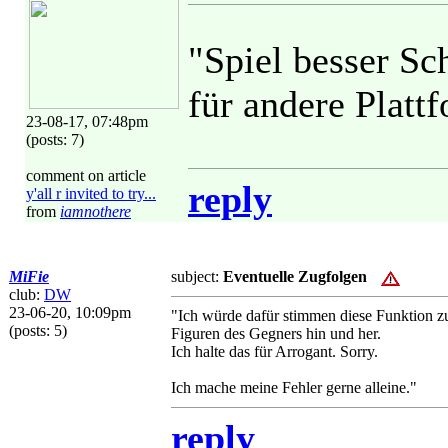
"Spiel besser Sc
für andere Plattf
23-08-17, 07:48pm
(posts: 7)
comment on article
reply
y'all r invited to try...
from
iamnothere
MiFie
subject:
Eventuelle Zugfolgen
club:
DW
23-06-20, 10:09pm
"Ich würde dafür stimmen diese Funktion zu 
(posts: 5)
Figuren des Gegners hin und her.
Ich halte das für Arrogant. Sorry.
Ich mache meine Fehler gerne alleine."
reply