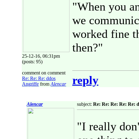
"When you an
we communica
worked fine t
then?"
25-12-16, 06:31pm
(posts: 95)
comment on comment
reply
Re: Re: Re: ddos
Angriffe
from
Alencar
Alencar
subject:
Re: Re: Re: Re: Re: d
"I really don