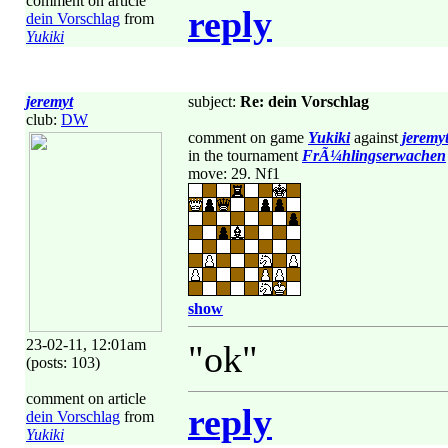
comment on article
reply
dein Vorschlag
from
Yukiki
jeremyt
subject:
Re: dein Vorschlag
club:
DW
comment on game
Yukiki
against
jeremy
in the tournament
FrÃ¼hlingserwachen
move: 29. Nf1
show
23-02-11, 12:01am
"ok"
(posts: 103)
comment on article
reply
dein Vorschlag
from
Yukiki