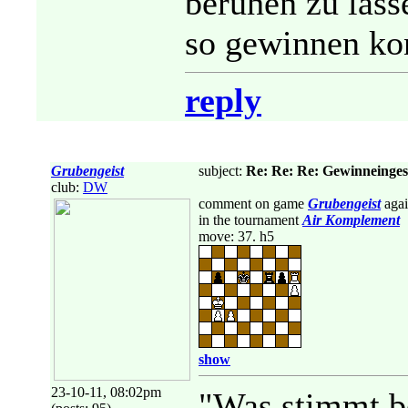
beruhen zu lasse
so gewinnen kon
reply
Grubengeist
subject:
Re: Re: Re: Gewinneingeste
club:
DW
comment on game
Grubengeist
agai
in the tournament
Air Komplement
move: 37. h5
show
23-10-11, 08:02pm
"Was stimmt be