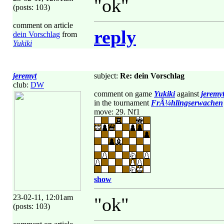
"ok"
(posts: 103)
comment on article
reply
dein Vorschlag
from
Yukiki
jeremyt
subject:
Re: dein Vorschlag
club:
DW
comment on game
Yukiki
against
jeremy
in the tournament
FrÃ¼hlingserwachen
move: 29. Nf1
show
23-02-11, 12:01am
"ok"
(posts: 103)