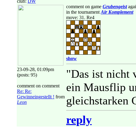
club:
DW
comment on game
Grubengeist
agai
in the tournament
Air Komplement
move: 31. Re4
show
23-09-28, 01:09pm
"Das ist nicht
(posts: 95)
ein Mausflip u
comment on comment
Re: Re:
Gewinneingestellt !
from
gleichstarken 
Leon
reply