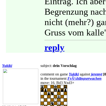
Eintrag. Ich ab
Begrenzung nac
nicht (mehr?) ga
Gruss vom kalle
reply
Yukiki
subject:
dein Vorschlag
comment on game
Yukiki
against
jeremyt
[
in the tournament
FrÃ¼hlingserwachen
move: 16. Bd3 Nxd3+