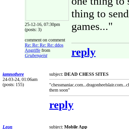
one thing to
thing to send
games..."
25-12-16, 07:30pm
(posts: 3)
comment on comment
Re: Re: Re: Re: ddos
reply
Angriffe
from
Grubengeist
iamnothere
subject:
DEAD CHESS SITES
24-03-24, 01:06am
(posts: 155)
"chessmaniac.com...dragonheelslair.com...ch
them soon"
reply
Leon
subject:
Mobile App