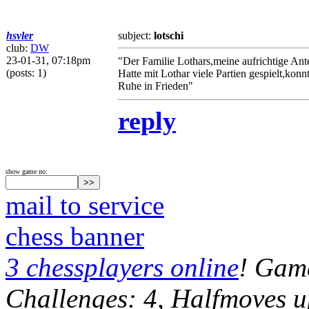
hsvler
subject:
lotschi
club:
DW
23-01-31, 07:18pm
"Der Familie Lothars,meine aufrichtige Ant
(posts: 1)
Hatte mit Lothar viele Partien gespielt,ko
Ruhe in Frieden"
reply
show game no:
mail to service
chess banner
3 chessplayers online
! Game
Challenges: 4, Halfmoves u