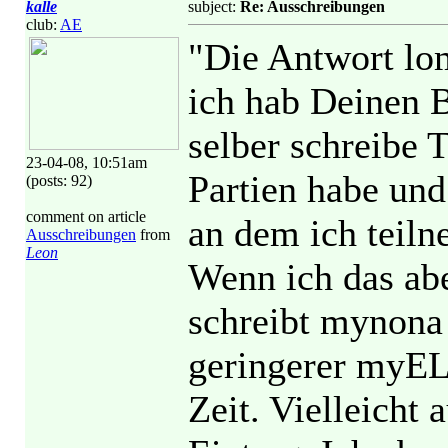
kalle
subject:
Re: Ausschreibungen
club:
AE
"Die Antwort lom
ich hab Deinen B
selber schreibe 
23-04-08, 10:51am
Partien habe und
(posts: 92)
comment on article
an dem ich teiln
Ausschreibungen
from
Leon
Wenn ich das ab
schreibt mynona 
geringerer myELO
Zeit. Vielleicht