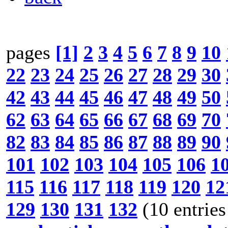
pages
[1]
2
3
4
5
6
7
8
9
10
22
23
24
25
26
27
28
29
30
42
43
44
45
46
47
48
49
50
62
63
64
65
66
67
68
69
70
82
83
84
85
86
87
88
89
90
101
102
103
104
105
106
1
115
116
117
118
119
120
12
129
130
131
132
(10 entries