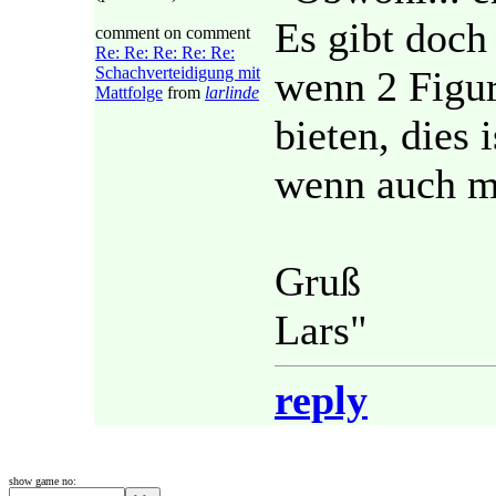
Es gibt doch
comment on comment
Re: Re: Re: Re: Re:
Schachverteidigung mit
wenn 2 Figur
Mattfolge
from
larlinde
bieten, dies 
wenn auch m
Gruß
Lars"
reply
show game no: