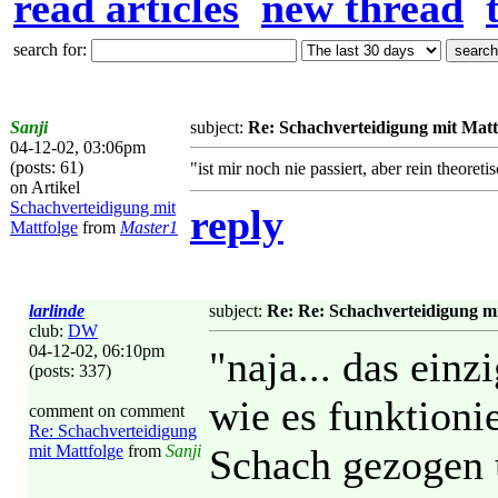
read articles
new thread
search for:
Sanji
subject:
Re: Schachverteidigung mit Matt
04-12-02, 03:06pm
(posts: 61)
"ist mir noch nie passiert, aber rein theoreti
on Artikel
Schachverteidigung mit
reply
Mattfolge
from
Master1
larlinde
subject:
Re: Re: Schachverteidigung mi
club:
DW
04-12-02, 06:10pm
"naja... das einz
(posts: 337)
wie es funktioni
comment on comment
Re: Schachverteidigung
mit Mattfolge
from
Sanji
Schach gezogen 