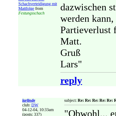
Schachverteidigung mit
dazwischen st
Mattfolge
from
Festungsschach
werden kann, 
Partieverlust 
Matt.
Gruß
Lars"
reply
larlinde
subject:
Re: Re: Re: Re: Re: 
club:
DW
04-12-04, 10:33am
"Obwohl... e
(posts: 337)