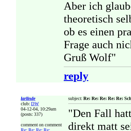
Aber ich glaube
theoretisch sel
ob es einen pra
Frage auch nic
Gruß Wolf"
reply
larlinde
subject:
Re: Re: Re: Re: Re: Sc
club:
DW
04-12-04, 10:29am
"Den Fall hat
(posts: 337)
direkt matt s
comment on comment
Re: Re: Re: Re: