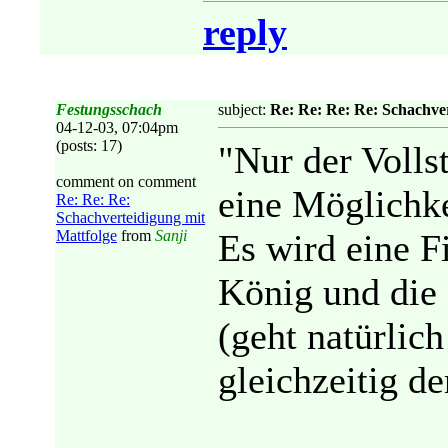
reply
Festungsschach
subject:
Re: Re: Re: Re: Schachver
04-12-03, 07:04pm
(posts: 17)
"Nur der Vollst
comment on comment
eine Möglichke
Re: Re: Re:
Schachverteidigung mit
Mattfolge
from
Sanji
Es wird eine F
König und die 
(geht natürlich
gleichzeitig d