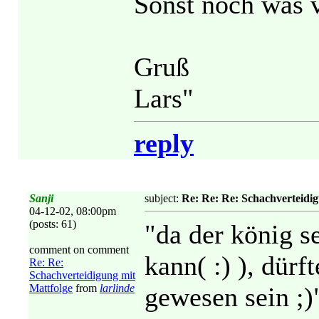
Sonst noch was 
Gruß
Lars"
reply
Sanji
subject:
Re: Re: Re: Schachverteidig
04-12-02, 08:00pm
(posts: 61)
"da der könig s
comment on comment
kann( :) ), dürf
Re: Re:
Schachverteidigung mit
Mattfolge
from
larlinde
gewesen sein ;)