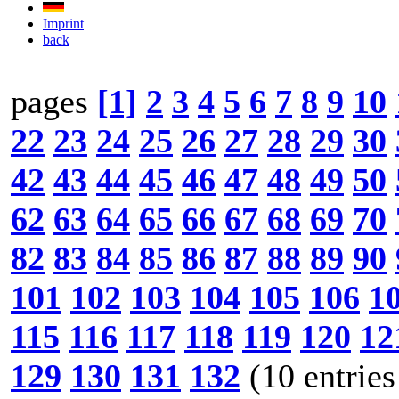
Imprint
back
pages
[1]
2
3
4
5
6
7
8
9
10
22
23
24
25
26
27
28
29
30
42
43
44
45
46
47
48
49
50
62
63
64
65
66
67
68
69
70
82
83
84
85
86
87
88
89
90
101
102
103
104
105
106
1
115
116
117
118
119
120
12
129
130
131
132
(10 entries