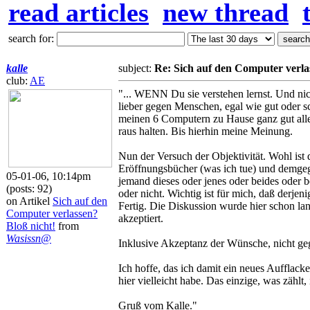
read articles
new thread
search for:
kalle
subject:
Re: Sich auf den Computer verla
club:
AE
"... WENN Du sie verstehen lernst. Und nich
lieber gegen Menschen, egal wie gut oder sc
meinen 6 Computern zu Hause ganz gut allei
raus halten. Bis hierhin meine Meinung.
Nun der Versuch der Objektivität. Wohl ist
Eröffnungsbücher (was ich tue) und demg
05-01-06, 10:14pm
jemand dieses oder jenes oder beides oder 
(posts: 92)
oder nicht. Wichtig ist für mich, daß der
on Artikel
Sich auf den
Fertig. Die Diskussion wurde hier schon lan
Computer verlassen?
akzeptiert.
Bloß nicht!
from
Wasissn@
Inklusive Akzeptanz der Wünsche, nicht geg
Ich hoffe, das ich damit ein neues Aufflac
hier vielleicht habe. Das einzige, was zählt, 
Gruß vom Kalle."