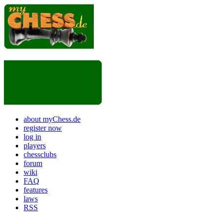
about myChess.de
register now
log in
players
chessclubs
forum
wiki
FAQ
features
laws
RSS