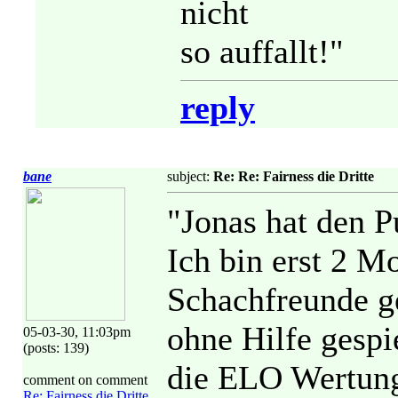
nicht
so auffallt!"
reply
bane
subject:
Re: Re: Fairness die Dritte
"Jonas hat den P
Ich bin erst 2 M
Schachfreunde g
ohne Hilfe gespi
05-03-30, 11:03pm
(posts: 139)
die ELO Wertung
comment on comment
Re: Fairness die Dritte