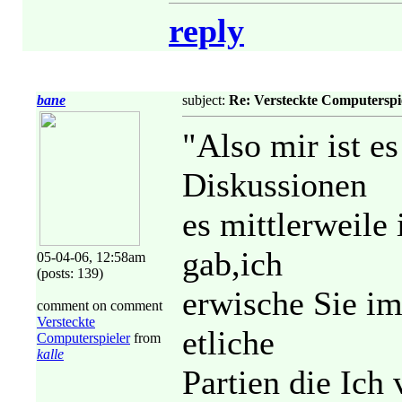
reply
bane
subject:
Re: Versteckte Computerspi
"Also mir ist e
Diskussionen
es mittlerweile
gab,ich
05-04-06, 12:58am
(posts: 139)
erwische Sie i
comment on comment
Versteckte
etliche
Computerspieler
from
kalle
Partien die Ich