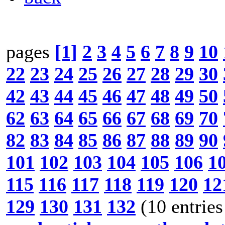
pages
[1]
2
3
4
5
6
7
8
9
10
22
23
24
25
26
27
28
29
30
42
43
44
45
46
47
48
49
50
62
63
64
65
66
67
68
69
70
82
83
84
85
86
87
88
89
90
101
102
103
104
105
106
1
115
116
117
118
119
120
12
129
130
131
132
(10 entries