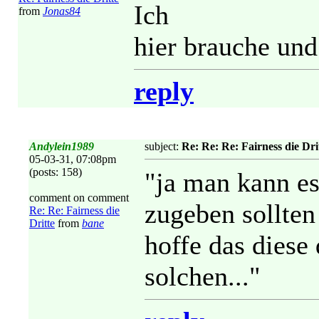
Ich
from
Jonas84
hier brauche und
reply
Andylein1989
subject:
Re: Re: Re: Fairness die Dri
05-03-31, 07:08pm
(posts: 158)
"ja man kann es
comment on comment
zugeben sollten 
Re: Re: Fairness die
Dritte
from
bane
hoffe das diese 
solchen..."