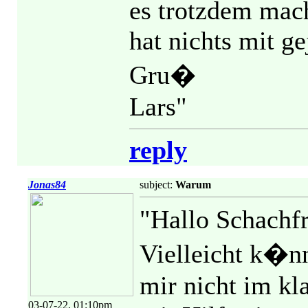
es trotzdem mach
hat nichts mit g
Gru�
Lars"
reply
Jonas84
subject:
Warum
"Hallo Schachfr
Vielleicht k�nn
mir nicht im kl
03-07-22, 01:10pm