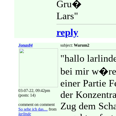
Gru�
Lars"
reply
Jonas84
subject:
Warum2
"hallo larlinde
bei mir w�re 
einer Partie 
03-07-22, 09:42pm
der Konzentra
(posts: 14)
Zug dem Scha
comment on comment
So sehe ich das....
from
larlinde