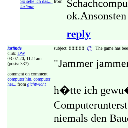
Schachcompute
So sehe ich das....
from
larlinde
ok.Ansonsten 
reply
larlinde
subject:
!!!!!!!!!!!
The game has bee
club:
DW
03-07-20, 11:11am
"Jammer jammer
(posts: 337)
comment on comment
computer hin, computer
her...
from
gichtwicht
h�tte ich gewu�
Computerunterst
niemals den Baue