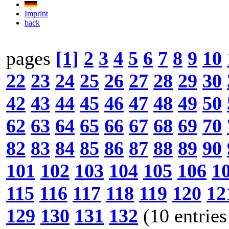
Imprint
back
pages
[1]
2
3
4
5
6
7
8
9
10
22
23
24
25
26
27
28
29
30
42
43
44
45
46
47
48
49
50
62
63
64
65
66
67
68
69
70
82
83
84
85
86
87
88
89
90
101
102
103
104
105
106
1
115
116
117
118
119
120
12
129
130
131
132
(10 entries