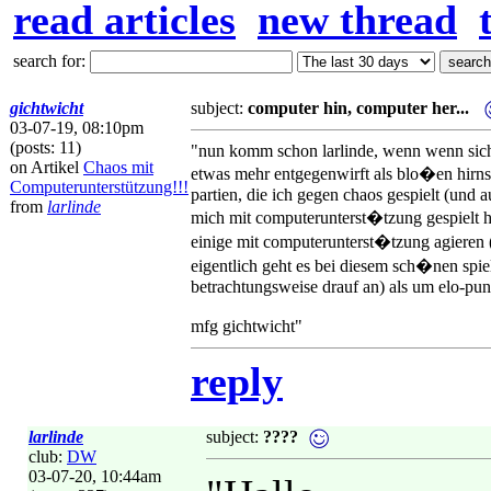
read articles
new thread
search for:
gichtwicht
subject:
computer hin, computer her...
03-07-19, 08:10pm
(posts: 11)
"nun komm schon larlinde, wenn wenn sich 
on Artikel
Chaos mit
etwas mehr entgegenwirft als blo�en hirnsc
Computerunterstützung!!!
partien, die ich gegen chaos gespielt (und 
from
larlinde
mich mit computerunterst�tzung gespielt ha
einige mit computerunterst�tzung agieren (
eigentlich geht es bei diesem sch�nen spi
betrachtungsweise drauf an) als um elo-punk
mfg gichtwicht"
reply
larlinde
subject:
????
club:
DW
03-07-20, 10:44am