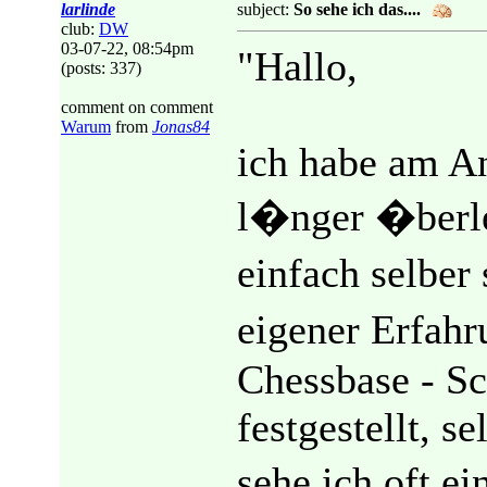
larlinde
subject:
So sehe ich das....
club:
DW
03-07-22, 08:54pm
"Hallo,
(posts: 337)
comment on comment
Warum
from
Jonas84
ich habe am A
l�nger �berleg
einfach selber
eigener Erfahr
Chessbase - Sc
festgestellt, s
sehe ich oft e