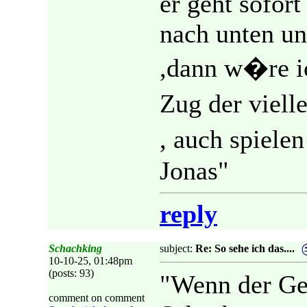
er geht sofor
nach unten u
,dann w�re ic
Zug der viell
, auch spiele
Jonas"
reply
Schachking
subject:
Re: So sehe ich das....
10-10-25, 01:48pm
(posts: 93)
"Wenn der Geg
comment on comment