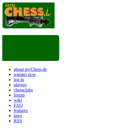
about myChess.de
register now
log in
players
chessclubs
forum
wiki
FAQ
features
laws
RSS