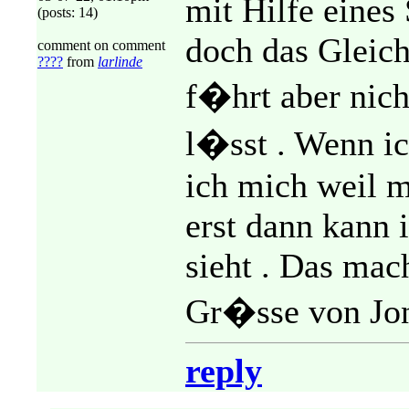
mit Hilfe eines
(posts: 14)
doch das Gleich
comment on comment
????
from
larlinde
f�hrt aber nich
l�sst . Wenn ic
ich mich weil 
erst dann kann i
sieht . Das mac
Gr�sse von Jo
reply