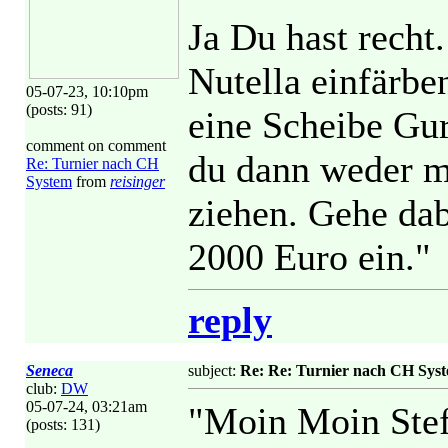
Ja Du hast recht
Nutella einfärbe
05-07-23, 10:10pm
(posts: 91)
eine Scheibe Gur
comment on comment
du dann weder m
Re: Turnier nach CH
System
from
reisinger
ziehen. Gehe dab
2000 Euro ein."
reply
Seneca
subject:
Re: Re: Turnier nach CH Sys
club:
DW
05-07-24, 03:21am
"Moin Moin Stef
(posts: 131)