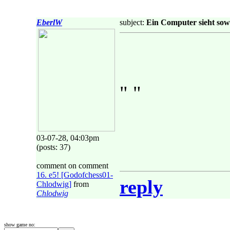
EberlW
subject:
Ein Computer sieht sowa
" "
03-07-28, 04:03pm
(posts: 37)
comment on comment
16. e5! [Godofchess01-
reply
Chlodwig]
from
Chlodwig
show game no: