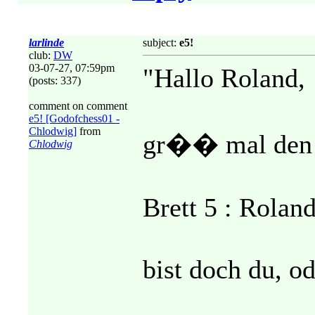
larlinde
subject:
e5!
club:
DW
03-07-27, 07:59pm
"Hallo Roland,
(posts: 337)
comment on comment
e5! [Godofchess01 -
Chlodwig]
from
gr�� mal den 
Chlodwig
Brett 5 : Rola
bist doch du, od