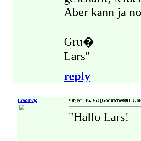
Aber kann ja n
Gru�
Lars"
reply
Chlodwig
subject:
16. e5! [Godofchess01-Ch
"Hallo Lars!