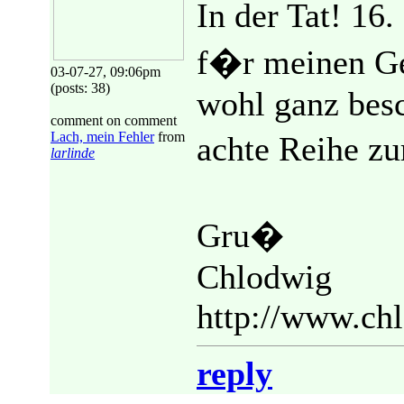
In der Tat! 16
f�r meinen Ge
03-07-27, 09:06pm
(posts: 38)
wohl ganz besc
comment on comment
Lach, mein Fehler
from
achte Reihe z
larlinde
Gru�
Chlodwig
http://www.ch
reply