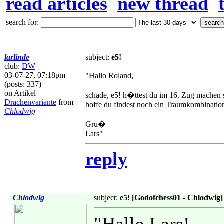
read articles
new thread
search for:
larlinde
subject:
e5!
club:
DW
03-07-27, 07:18pm
"Hallo Roland,
(posts: 337)
on Artikel
schade, e5! h�ttest du im 16. Zug machen so
Drachenvariante
from
hoffe du findest noch ein Traumkombinatio
Chlodwig
Gru�
Lars"
reply
Chlodwig
subject:
e5! [Godofchess01 - Chlodwig]