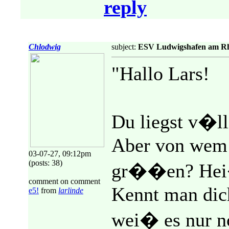
reply
Chlodwig
subject:
ESV Ludwigshafen am R
"Hallo Lars!
Du liegst v�lli
Aber von wem s
03-07-27, 09:12pm
(posts: 38)
gr��en? Hei�
comment on comment
Kennt man dich
e5!
from
larlinde
wei� es nur n