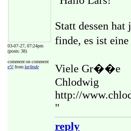
"Hallo Lars!
Statt dessen hat
finde, es ist ein
03-07-27, 07:24pm
(posts: 38)
comment on comment
Viele Gr��e
e5!
from
larlinde
Chlodwig
http://www.chl
"
reply