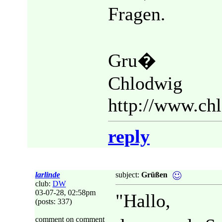
Fragen.
Gru�
Chlodwig
http://www.ch
reply
larlinde
subject:
Grüßen
club:
DW
03-07-28, 02:58pm
"Hallo,
(posts: 337)
comment on comment