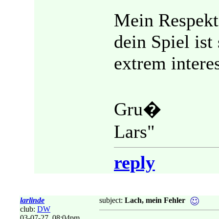
Mein Respekt
dein Spiel is
extrem intere
Gru�
Lars"
reply
larlinde
subject:
Lach, mein Fehler
club:
DW
03-07-27, 08:04pm