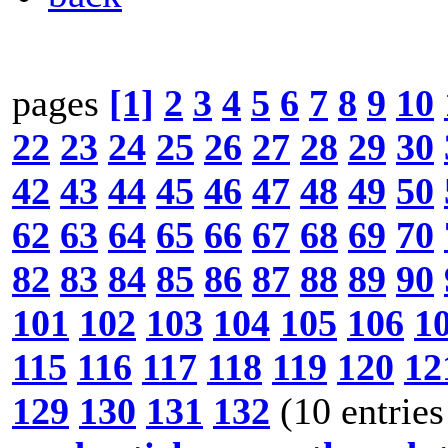
pages
[1]
2
3
4
5
6
7
8
9
10
22
23
24
25
26
27
28
29
30
42
43
44
45
46
47
48
49
50
62
63
64
65
66
67
68
69
70
82
83
84
85
86
87
88
89
90
101
102
103
104
105
106
1
115
116
117
118
119
120
12
129
130
131
132
(10 entries