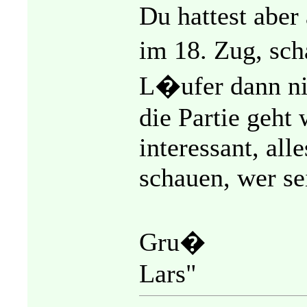
Du hattest aber 
im 18. Zug, sch
L�ufer dann nic
die Partie geht 
interessant, all
schauen, wer se
Gru�
Lars"