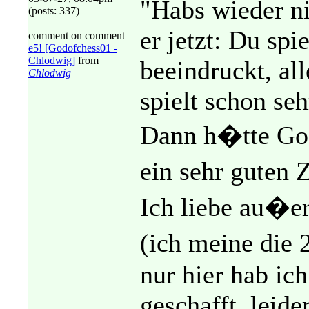
"Habs wieder ni
(posts: 337)
er jetzt: Du sp
comment on comment
e5! [Godofchess01 -
Chlodwig]
from
beeindruckt, al
Chlodwig
spielt schon seh
Dann h�tte God
ein sehr guten
Ich liebe au�e
(ich meine die
nur hier hab ich
geschafft, leider