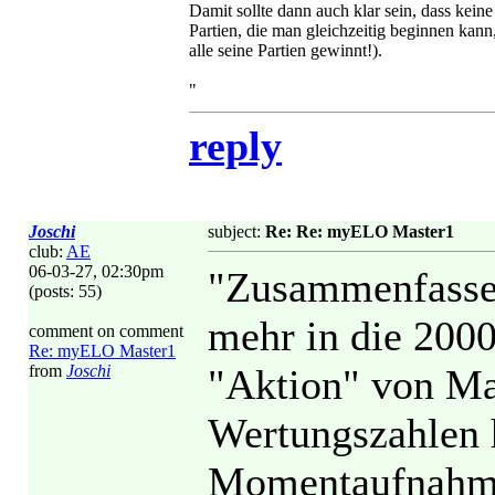
Damit sollte dann auch klar sein, dass kein
Partien, die man gleichzeitig beginnen kann
alle seine Partien gewinnt!).
"
reply
Joschi
subject:
Re: Re: myELO Master1
club:
AE
06-03-27, 02:30pm
"Zusammenfassen
(posts: 55)
mehr in die 2000
comment on comment
Re: myELO Master1
from
Joschi
"Aktion" von Mas
Wertungszahlen h
Momentaufnahme 