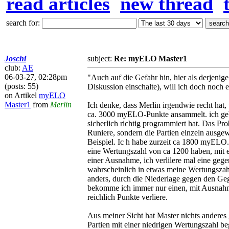
read articles
new thread
search for:
Joschi
subject:
Re: myELO Master1
club:
AE
06-03-27, 02:28pm
"Auch auf die Gefahr hin, hier als derjenige
(posts: 55)
Diskussion einschalte), will ich doch noch 
on Artikel
myELO
Master1
from
Merlin
Ich denke, dass Merlin irgendwie recht hat,
ca. 3000 myELO-Punkte ansammelt. ich gebe
sicherlich richtig programmiert hat. Das Pr
Runiere, sondern die Partien einzeln ausg
Beispiel. Ic h habe zurzeit ca 1800 myELO. 
eine Wertungszahl von ca 1200 haben, mit e
einer Ausnahme, ich verlilere mal eine geg
wahrscheinlich in etwas meine Wertungszahl b
anders, durch die Niederlage gegen den Gegn
bekomme ich immer nur einen, mit Ausnahme
reichlich Punkte verliere.
Aus meiner Sicht hat Master nichts anderes 
Partien mit einer niedrigen Wertungszahl b