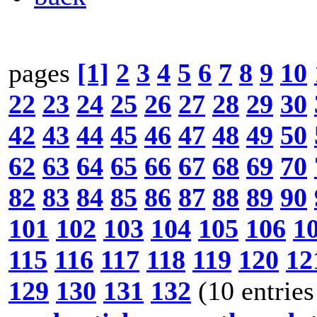
pages
[1]
2
3
4
5
6
7
8
9
10
22
23
24
25
26
27
28
29
30
42
43
44
45
46
47
48
49
50
62
63
64
65
66
67
68
69
70
82
83
84
85
86
87
88
89
90
101
102
103
104
105
106
1
115
116
117
118
119
120
12
129
130
131
132
(10 entries