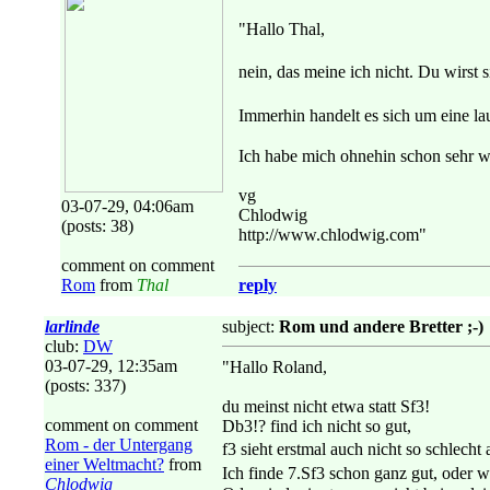
"Hallo Thal,
nein, das meine ich nicht. Du wirst 
Immerhin handelt es sich um eine lau
Ich habe mich ohnehin schon sehr we
vg
03-07-29, 04:06am
Chlodwig
(posts: 38)
http://www.chlodwig.com"
comment on comment
Rom
from
Thal
reply
larlinde
subject:
Rom und andere Bretter ;-)
club:
DW
03-07-29, 12:35am
"Hallo Roland,
(posts: 337)
du meinst nicht etwa statt Sf3!
comment on comment
Db3!? find ich nicht so gut,
Rom - der Untergang
f3 sieht erstmal auch nicht so schle
einer Weltmacht?
from
Ich finde 7.Sf3 schon ganz gut, oder 
Chlodwig