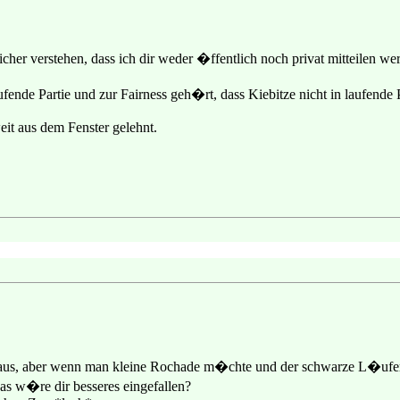
sicher verstehen, dass ich dir weder �ffentlich noch privat mitteilen w
fende Partie und zur Fairness geh�rt, dass Kiebitze nicht in laufende P
it aus dem Fenster gelehnt.
cht aus, aber wenn man kleine Rochade m�chte und der schwarze L�ufe
was w�re dir besseres eingefallen?