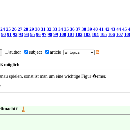
24
25
26
27
28
29
30
31
32
33
34
35
36
37
38
39
40
41
42
43
44
45
90
91
92
93
94
95
96
97
98
99
100
101
102
103
104
105
106
107
10
author
subject
article
iß möglich
au spielen, sonst ist man um eine wichtige Figur �rmer.
"
eltmacht?