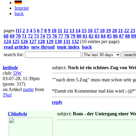
Imprint
back
pages
[1]
2
3
4
5
6
7
8
9
10
11
12
13
14
15
16
17
18
19
20
21
22
23
68
69
70
71
72
73
74
75
76
77
78
79
80
81
82
83
84
85
86
87
88
89
124
125
126
127
128
129
130
131
132
(10 entries per page)
read articles
new thread
topic index
back
search for:
larlinde
subject:
Noch ist ein schönes Zug von We
club:
DW
03-07-28, 11:39pm
""nach dem 5.Zug" muss man schon sehr gen
(posts: 337)
on Artikel
partie
from
*Damit ein Kommentar mal klar wird ;-)))*
Thal
reply
Chlodwig
subject:
Rom - der Untergang einer W