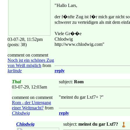
"Hallo Lars,
der f�nfte Zug ist f�r mich gar nicht s
schwerer zu verteidigen als mit dem einf
Viele Gr��e
Chlodwig
03-07-28, 11:52pm
http://www.chlodwig.com"
(posts: 38)
comment on comment
Noch ist ein schönes Zug
von Weiß möglich
from
larlinde
reply
Thal
subject:
Rom
03-07-29, 12:03am
"meinst du gar Lxf7+ ?"
comment on comment
Rom - der Untergang
einer Weltmacht?
from
Chlodwig
reply
Chlodwig
subject:
meinst du gar Lxf7?