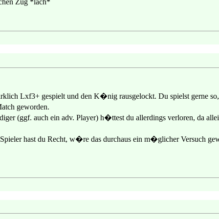
ichen Zug *lach*
irklich Lxf3+ gespielt und den K�nig rausgelockt. Du spielst gerne s
Match geworden.
ger (ggf. auch ein adv. Player) h�ttest du allerdings verloren, da alle
 Spieler hast du Recht, w�re das durchaus ein m�glicher Versuch ge