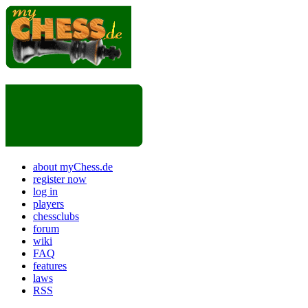
about myChess.de
register now
log in
players
chessclubs
forum
wiki
FAQ
features
laws
RSS