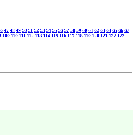
46
47
48
49
50
51
52
53
54
55
56
57
58
59
60
61
62
63
64
65
66
67
8
109
110
111
112
113
114
115
116
117
118
119
120
121
122
123