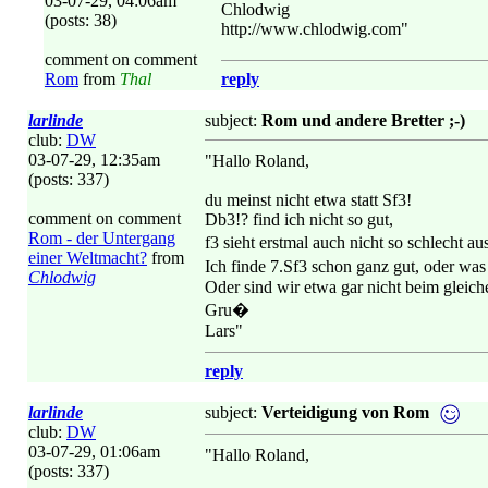
03-07-29, 04:06am
Chlodwig
(posts: 38)
http://www.chlodwig.com"
comment on comment
Rom
from
Thal
reply
larlinde
subject:
Rom und andere Bretter ;-)
club:
DW
03-07-29, 12:35am
"Hallo Roland,
(posts: 337)
du meinst nicht etwa statt Sf3!
comment on comment
Db3!? find ich nicht so gut,
Rom - der Untergang
f3 sieht erstmal auch nicht so schlech
einer Weltmacht?
from
Ich finde 7.Sf3 schon ganz gut, oder was
Chlodwig
Oder sind wir etwa gar nicht beim gleic
Gru�
Lars"
reply
larlinde
subject:
Verteidigung von Rom
club:
DW
03-07-29, 01:06am
"Hallo Roland,
(posts: 337)