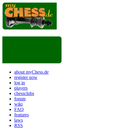
about myChess.de
register now
log in
players
chessclubs
forum
wiki
FAQ
features
laws
RSS