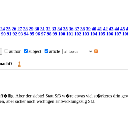
24
25
26
27
28
29
30
31
32
33
34
35
36
37
38
39
40
41
42
43
44
45
90
91
92
93
94
95
96
97
98
99
100
101
102
103
104
105
106
107
10
author
subject
article
macht?
uff�llig. Aber der siebte! Statt Sf3 w�re etwas viel st�rkeres drin 
hen, aber sicher auch wichtigen Entwicklungszug Sf3.