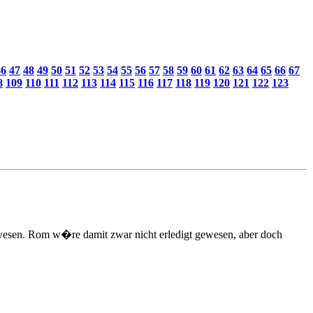
46
47
48
49
50
51
52
53
54
55
56
57
58
59
60
61
62
63
64
65
66
67
8
109
110
111
112
113
114
115
116
117
118
119
120
121
122
123
gewesen. Rom w�re damit zwar nicht erledigt gewesen, aber doch