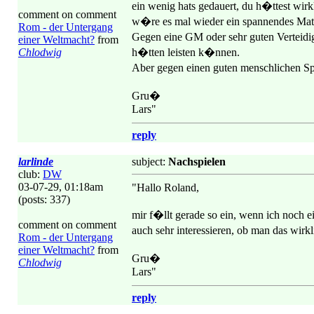
ein wenig hats gedauert, du h�ttest wir
comment on comment
w�re es mal wieder ein spannendes Ma
Rom - der Untergang
Gegen eine GM oder sehr guten Verteidiger
einer Weltmacht?
from
Chlodwig
h�tten leisten k�nnen.
Aber gegen einen guten menschlichen Sp
Gru�
Lars"
reply
larlinde
subject:
Nachspielen
club:
DW
03-07-29, 01:18am
"Hallo Roland,
(posts: 337)
mir f�llt gerade so ein, wenn ich noch
comment on comment
auch sehr interessieren, ob man das wirkl
Rom - der Untergang
einer Weltmacht?
from
Gru�
Chlodwig
Lars"
reply