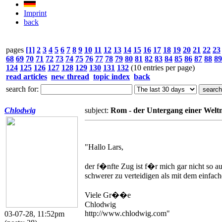
Imprint
back
pages
[1]
2
3
4
5
6
7
8
9
10
11
12
13
14
15
16
17
18
19
20
21
22
23
68
69
70
71
72
73
74
75
76
77
78
79
80
81
82
83
84
85
86
87
88
89
124
125
126
127
128
129
130
131
132
(10 entries per page)
read articles
new thread
topic index
back
search for:
Chlodwig
subject:
Rom - der Untergang einer Welt
"Hallo Lars,
der f�nfte Zug ist f�r mich gar nicht so a
schwerer zu verteidigen als mit dem einfac
Viele Gr��e
Chlodwig
http://www.chlodwig.com"
03-07-28, 11:52pm