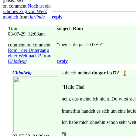
(posts: 38)
on comment
Noch ist ein
schönes Zug von Weiß
möglich
from
larlinde
reply
Thal
subject:
Rom
03-07-29, 12:03am
"meinst du gar Lxf7+ ?"
comment on comment
Rom - der Untergang
einer Weltmacht?
from
Chlodwig
reply
Chlodwig
subject:
meinst du gar Lxf7?
"Hallo Thal,
nein, das meine ich nicht. Du wirst si
Immerhin handelt es sich um eine laufe
Ich habe mich ohnehin schon sehr weit
vg