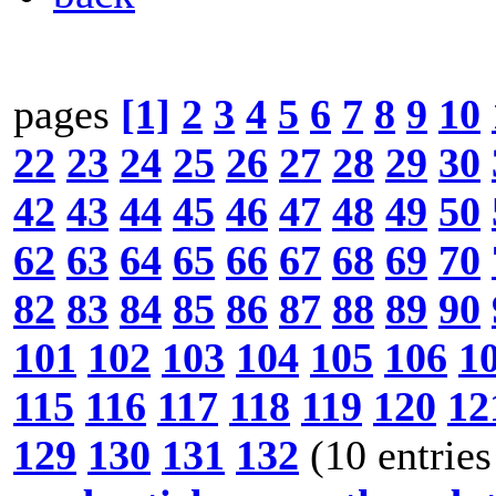
pages
[1]
2
3
4
5
6
7
8
9
10
22
23
24
25
26
27
28
29
30
42
43
44
45
46
47
48
49
50
62
63
64
65
66
67
68
69
70
82
83
84
85
86
87
88
89
90
101
102
103
104
105
106
1
115
116
117
118
119
120
12
129
130
131
132
(10 entries