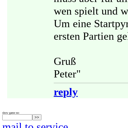
wen spielt und w
Um eine Startpy
ersten Partien g
Gruß
Peter"
reply
show game no:
mail to service