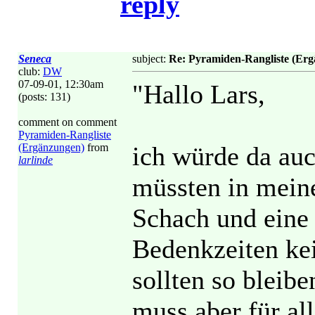
reply
Seneca
subject:
Re: Pyramiden-Rangliste (Er
club:
DW
07-09-01, 12:30am
"Hallo Lars,
(posts: 131)
comment on comment
Pyramiden-Rangliste
(Ergänzungen)
from
ich würde da auc
larlinde
müssten in meine
Schach und eine 
Bedenkzeiten ke
sollten so bleib
muss aber für al