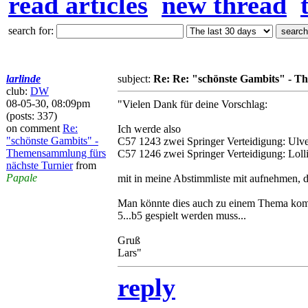
read articles
new thread
search for:
larlinde
subject:
Re: Re: "schönste Gambits" - T
club:
DW
08-05-30, 08:09pm
"Vielen Dank für deine Vorschlag:
(posts: 337)
on comment
Re:
Ich werde also
"schönste Gambits" -
C57 1243 zwei Springer Verteidigung: Ulve
Themensammlung fürs
C57 1246 zwei Springer Verteidigung: Loll
nächste Turnier
from
Papale
mit in meine Abstimmliste mit aufnehmen, d
Man könnte dies auch zu einem Thema kombi
5...b5 gespielt werden muss...
Gruß
Lars"
reply