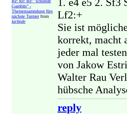
1. e4 e5 2. Sf3
Re: Re: Re: "schönste
Gambits" -
Themensammlung fürs
Lf2:+
nächste Turnier
from
larlinde
Sie ist möglich
korrekt, macht a
jeder mal testen
von Jakow Estr
Walter Rau Verl
hübsche Analyse
reply