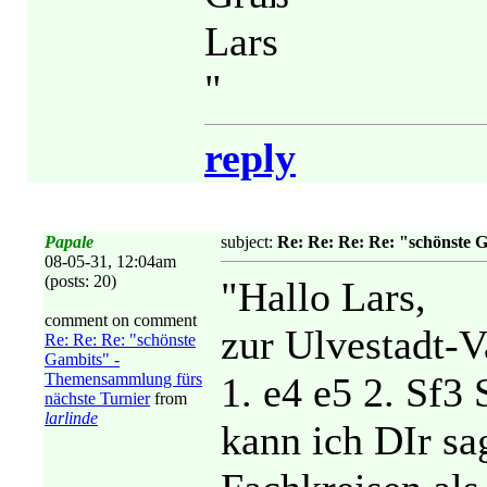
Lars
"
reply
Papale
subject:
Re: Re: Re: Re: "schönste 
08-05-31, 12:04am
(posts: 20)
"Hallo Lars,
comment on comment
zur Ulvestadt-V
Re: Re: Re: "schönste
Gambits" -
Themensammlung fürs
1. e4 e5 2. Sf3 
nächste Turnier
from
larlinde
kann ich DIr sa