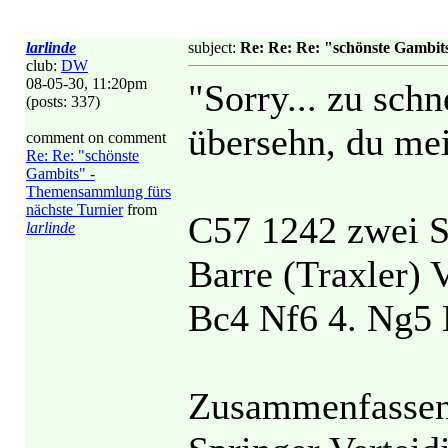
larlinde
subject:
Re: Re: Re: "schönste Gambit
club:
DW
08-05-30, 11:20pm
"Sorry... zu schn
(posts: 337)
übersehn, du mein
comment on comment
Re: Re: "schönste
Gambits" -
Themensammlung fürs
nächste Turnier
from
C57 1242 zwei S
larlinde
Barre (Traxler) 
Bc4 Nf6 4. Ng5
Zusammenfassen