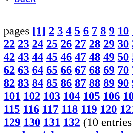
pages
[1]
2
3
4
5
6
7
8
9
10
22
23
24
25
26
27
28
29
30
42
43
44
45
46
47
48
49
50
62
63
64
65
66
67
68
69
70
82
83
84
85
86
87
88
89
90
101
102
103
104
105
106
1
115
116
117
118
119
120
12
129
130
131
132
(10 entries