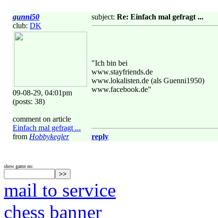
gunni50
subject:
Re: Einfach mal gefragt ...
club:
DK
"Ich bin bei
www.stayfriends.de
www.lokalisten.de (als Guenni1950)
www.facebook.de"
09-08-29, 04:01pm
(posts: 38)
comment on article
Einfach mal gefragt ...
from
Hobbykegler
reply
show game no:
mail to service
chess banner