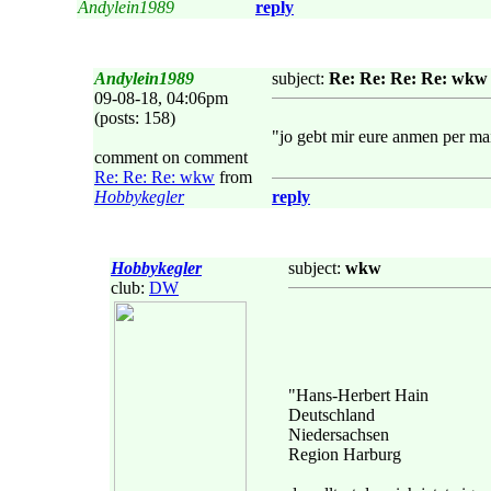
Andylein1989
reply
Andylein1989
subject:
Re: Re: Re: Re: wkw
09-08-18, 04:06pm
(posts: 158)
"jo gebt mir eure anmen per ma
comment on comment
Re: Re: Re: wkw
from
Hobbykegler
reply
Hobbykegler
subject:
wkw
club:
DW
"Hans-Herbert Hain
Deutschland
Niedersachsen
Region Harburg