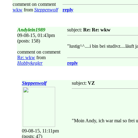
comment on comment
wkw
from
Steppenwolf
reply
Andylein1989
subject:
Re: Re: wkw
09-08-15, 01:43pm
(posts: 158)
"lustig^^....i bin bei studivz....läuf
comment on comment
Re: wkw
from
Hobbykegler
reply
Steppenwolf
subject:
VZ
"Moin Andy, ich war mal so frei 
09-08-15, 11:11pm
(posts: 47)