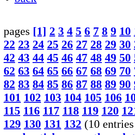
pages
[1]
2
3
4
5
6
7
8
9
10
22
23
24
25
26
27
28
29
30
42
43
44
45
46
47
48
49
50
62
63
64
65
66
67
68
69
70
82
83
84
85
86
87
88
89
90
101
102
103
104
105
106
1
115
116
117
118
119
120
12
129
130
131
132
(10 entries