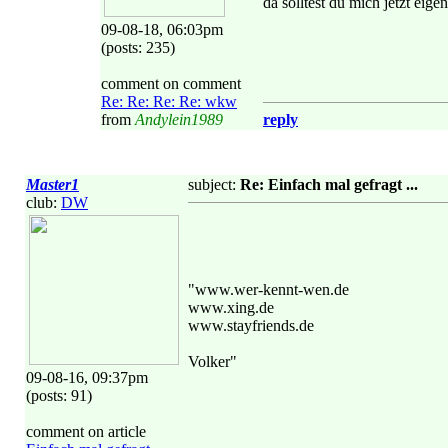
da solltest du mich jetzt eige
09-08-18, 06:03pm
(posts: 235)
comment on comment
Re: Re: Re: Re: wkw
from
Andylein1989
reply
Master1
subject:
Re: Einfach mal gefragt ...
club:
DW
"www.wer-kennt-wen.de
www.xing.de
www.stayfriends.de
Volker"
09-08-16, 09:37pm
(posts: 91)
comment on article