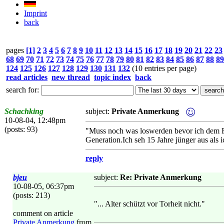
Imprint
back
pages
[1]
2
3
4
5
6
7
8
9
10
11
12
13
14
15
16
17
18
19
20
21
22
23
68
69
70
71
72
73
74
75
76
77
78
79
80
81
82
83
84
85
86
87
88
89
124
125
126
127
128
129
130
131
132
(10 entries per page)
read articles
new thread
topic index
back
search for:
Schachking
subject:
Private Anmerkung
10-08-04, 12:48pm
(posts: 93)
"Muss noch was loswerden bevor ich dem F
Generation.Ich seh 15 Jahre jünger aus als i
reply
bjeu
subject:
Re: Private Anmerkung
10-08-05, 06:37pm
(posts: 213)
"... Alter schützt vor Torheit nicht."
comment on article
Private Anmerkung
from