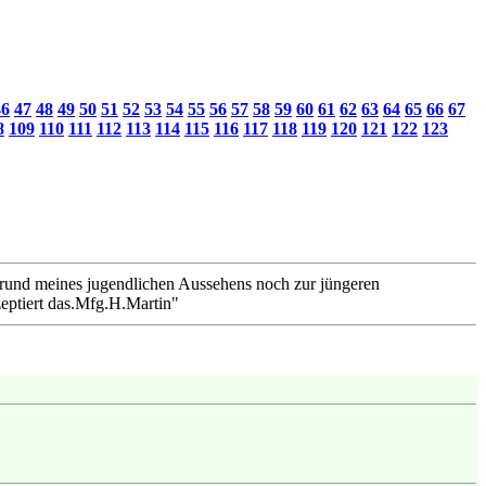
46
47
48
49
50
51
52
53
54
55
56
57
58
59
60
61
62
63
64
65
66
67
8
109
110
111
112
113
114
115
116
117
118
119
120
121
122
123
rund meines jugendlichen Aussehens noch zur jüngeren
kzeptiert das.Mfg.H.Martin"