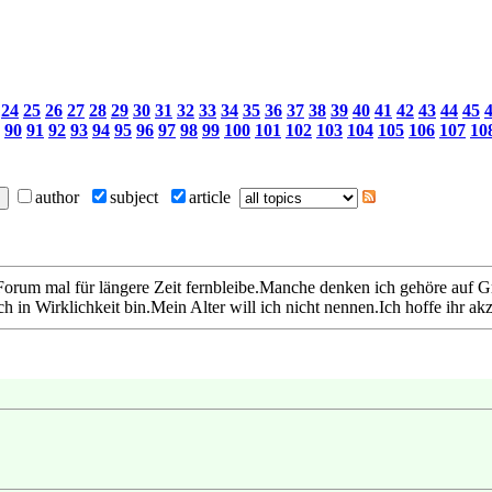
24
25
26
27
28
29
30
31
32
33
34
35
36
37
38
39
40
41
42
43
44
45
90
91
92
93
94
95
96
97
98
99
100
101
102
103
104
105
106
107
10
author
subject
article
orum mal für längere Zeit fernbleibe.Manche denken ich gehöre auf G
ch in Wirklichkeit bin.Mein Alter will ich nicht nennen.Ich hoffe ihr a