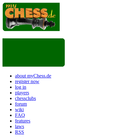
about myChess.de
register now
log in
players
chessclubs
forum
wiki
FAQ
features
laws
RSS