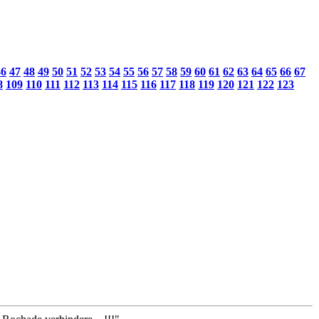
46
47
48
49
50
51
52
53
54
55
56
57
58
59
60
61
62
63
64
65
66
67
8
109
110
111
112
113
114
115
116
117
118
119
120
121
122
123