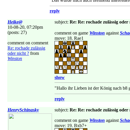
"Das würde mich auch brennend interessieren
reply
Heike@
subject:
Re: Re: rochade zulässig oder 
10-08-20, 07:20pm
(posts: 27)
comment on game
Winston
against
Scha
move: 18. Rae1
comment on comment
Re: rochade zulässig
oder nicht ?
from
Winston
show
"Hallo ihr Lieben ist der König nach b8 
reply
HenrySchinasky
subject:
Re: Re: rochade zulässig oder 
comment on game
Winston
against
Scha
move: 19. Bxb7+