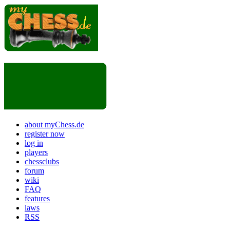
about myChess.de
register now
log in
players
chessclubs
forum
wiki
FAQ
features
laws
RSS