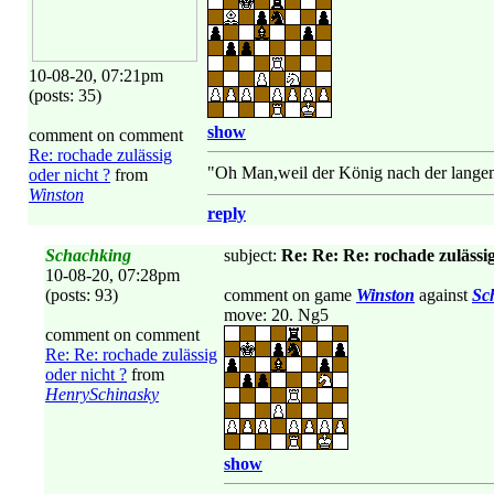
10-08-20, 07:21pm
(posts: 35)
show
comment on comment
Re: rochade zulässig
"Oh Man,weil der König nach der langen
oder nicht ?
from
Winston
reply
Schachking
subject:
Re: Re: Re: rochade zulässig
10-08-20, 07:28pm
(posts: 93)
comment on game
Winston
against
Sc
move: 20. Ng5
comment on comment
Re: Re: rochade zulässig
oder nicht ?
from
HenrySchinasky
show