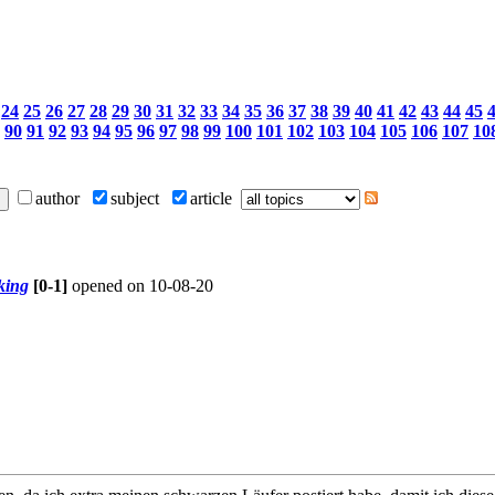
24
25
26
27
28
29
30
31
32
33
34
35
36
37
38
39
40
41
42
43
44
45
90
91
92
93
94
95
96
97
98
99
100
101
102
103
104
105
106
107
10
author
subject
article
king
[0-1]
opened on 10-08-20