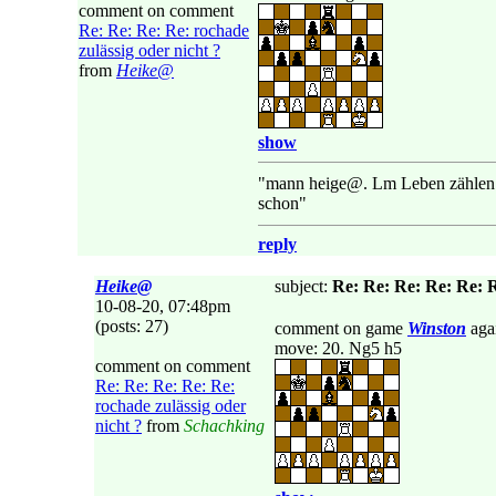
comment on comment
Re: Re: Re: Re: rochade
zulässig oder nicht ?
from
Heike@
show
"mann heige@. Lm Leben zählen bl
schon"
reply
Heike@
subject:
Re: Re: Re: Re: Re: R
10-08-20, 07:48pm
(posts: 27)
comment on game
Winston
aga
move: 20. Ng5 h5
comment on comment
Re: Re: Re: Re: Re:
rochade zulässig oder
nicht ?
from
Schachking