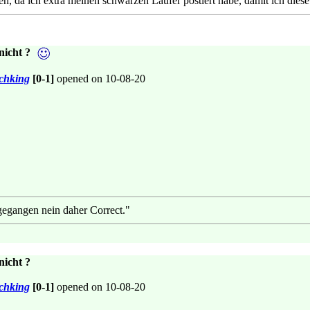
, da ich extra meinen schwarzen Läufer postiert habe, damit ich diese
nicht ?
chking
[0-1]
opened on 10-08-20
gegangen nein daher Correct."
nicht ?
chking
[0-1]
opened on 10-08-20