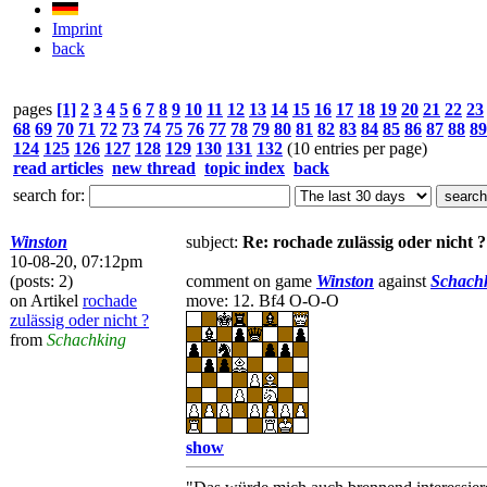
Imprint
back
pages
[1]
2
3
4
5
6
7
8
9
10
11
12
13
14
15
16
17
18
19
20
21
22
23
68
69
70
71
72
73
74
75
76
77
78
79
80
81
82
83
84
85
86
87
88
89
124
125
126
127
128
129
130
131
132
(10 entries per page)
read articles
new thread
topic index
back
search for:
Winston
subject:
Re: rochade zulässig oder nicht ?
10-08-20, 07:12pm
(posts: 2)
comment on game
Winston
against
Schach
on Artikel
rochade
move: 12. Bf4 O-O-O
zulässig oder nicht ?
from
Schachking
show