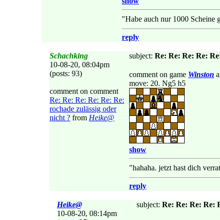
show
"Habe auch nur 1000 Scheine g
reply
Schachking
subject:
Re: Re: Re: Re: Re:
10-08-20, 08:04pm
(posts: 93)
comment on game
Winston
a
move: 20. Ng5 h5
comment on comment
Re: Re: Re: Re: Re: Re:
rochade zulässig oder
nicht ?
from
Heike@
show
"hahaha. jetzt hast dich ver
reply
Heike@
subject:
Re: Re: Re: Re: R
10-08-20, 08:14pm