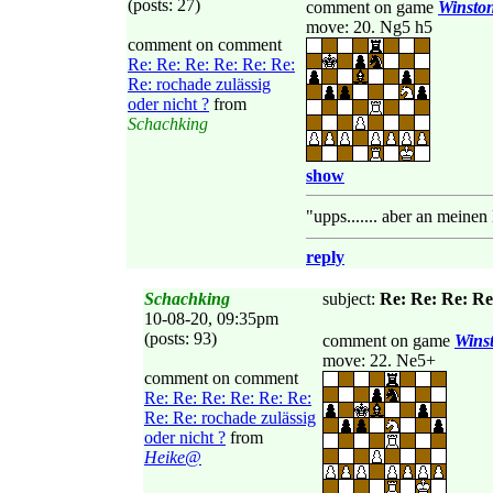
(posts: 27)
comment on game
Winsto
move: 20. Ng5 h5
comment on comment
Re: Re: Re: Re: Re: Re:
Re: rochade zulässig
oder nicht ?
from
Schachking
show
"upps....... aber an meinen
reply
Schachking
subject:
Re: Re: Re: Re
10-08-20, 09:35pm
(posts: 93)
comment on game
Wins
move: 22. Ne5+
comment on comment
Re: Re: Re: Re: Re: Re:
Re: Re: rochade zulässig
oder nicht ?
from
Heike@