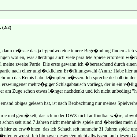
 (2/2)
, dann m�sste das ja irgendwo eine innere Begr�ndung finden - ic
en wollen, was allerdings auch viele parallele Spiele erfordern w�rde
al meine zweite Partie. Die erste gewann ich �berraschend durch ein
partie nach einer ungl�cklichen Er�ffnungswahl (Anm.: Habe hier un
sehr um das Remis habe k�mpfen m�ssen. Ich spreche deshalb in der Ve
n erzwungener mehrz�giger Schlagabtausch vorliegt, der in ein v�llig 
er am Zuge schon etwas l�nger nachdenkt und ich nicht unbedingt "
jemand obiges gelesen hat, ist nach Beobachtung nur meines Spielverha
rde mal gem�kelt, das ich in der DWZ nicht auffindbar w�re, obwohl
ich schon seit rund 7 Jahren nicht mehr aktiv spiele und �berdies mein
ch hier zu erw�hnen, das ich Schach seit nunmehr 31 Jahren spiele und
�pfen gewusst. Ich bin zwar deswegen nicht allwissend auf diesem Geb