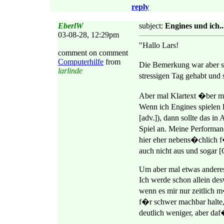
reply
EberlW
subject:
Engines und ich...
03-08-28, 12:29pm
"Hallo Lars!
comment on comment
Computerhilfe
from
Die Bemerkung war aber se
larlinde
stressigen Tag gehabt und 
Aber mal Klartext �ber me
Wenn ich Engines spielen l
[adv.]), dann sollte das 
Spiel an. Meine Performanc
hier eher nebens�chlich f
auch nicht aus und sogar 
Um aber mal etwas anderes
Ich werde schon allein des
wenn es mir nur zeitlich 
f�r schwer machbar halte, d
deutlich weniger, aber daf