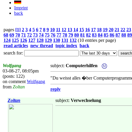
Imprint
back
pages
[1]
2
3
4
5
6
7
8
9
10
11
12
13
14
15
16
17
18
19
20
21
22
23
68
69
70
71
72
73
74
75
76
77
78
79
80
81
82
83
84
85
86
87
88
89
124
125
126
127
128
129
130
131
132
(10 entries per page)
read articles
new thread
topic index
back
search for:
Wolfgang
subject:
Computerhilfen
03-08-27, 08:05pm
(posts: 122)
"Du weisst alles �ber Computerprogramme .
on comment
Wolfgang
from
Zoltan
reply
Zoltan
subject:
Verwechselung