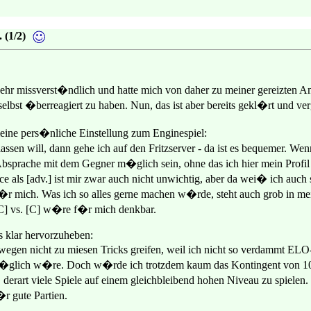
 (1/2)
hr missverst�ndlich und hatte mich von daher zu meiner gereizten A
selbst �berreagiert zu haben. Nun, das ist aber bereits gekl�rt und ve
ine pers�nliche Einstellung zum Enginespiel:
assen will, dann gehe ich auf den Fritzserver - da ist es bequemer. Wen
in Absprache mit dem Gegner m�glich sein, ohne das ich hier mein Pr
e als [adv.] ist mir zwar auch nicht unwichtig, aber da wei� ich auch
�r mich. Was ich so alles gerne machen w�rde, steht auch grob in mei
[C] vs. [C] w�re f�r mich denkbar.
 klar hervorzuheben:
wegen nicht zu miesen Tricks greifen, weil ich nicht so verdammt ELO-G
m�glich w�re. Doch w�rde ich trotzdem kaum das Kontingent von 10 pa
erart viele Spiele auf einem gleichbleibend hohen Niveau zu spielen. Vie
�r gute Partien.