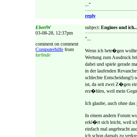
..."
reply
EberlW
subject:
Engines und ich...
03-08-28, 12:37pm
"...
comment on comment
Computerhilfe
from
Wenn ich betr�gen wollte
larlinde
Wertung zum Ausdruck bring
dabei und spiele gerade m
in der laufenden Revanche
schlechte Entscheidung!) 
ist, da seit zwei Z�gen ei
erz�hlen, weil mein Gegn
Ich glaube, auch ohne das 
In einem andern Forum wu
erkl�rt sich leicht, weil 
einfach mal angebracht au
ich schon damals zu verkn