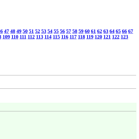
46
47
48
49
50
51
52
53
54
55
56
57
58
59
60
61
62
63
64
65
66
67
8
109
110
111
112
113
114
115
116
117
118
119
120
121
122
123