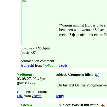
"Warum nimmst Du das bitte an, 
benutzen will, wenn er Schach 
meine Z�ge nicht mit einem P
03-08-27, 09:16pm
(posts: 60)
comment on comment
Aufrecht
from
Wolfgang
reply
Wolfgang
subject:
Computerhilen
03-08-27, 08:43pm
(posts: 122)
"Du bist mit Deiner Vorgehensweis
comment on comment
OK
from
Zoltan
reply
EberlW
subject:
Was ist mit mir?