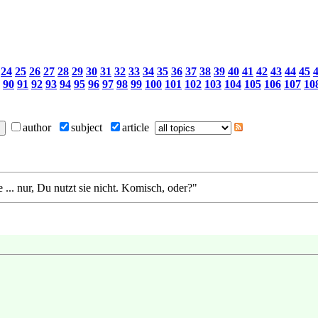
24
25
26
27
28
29
30
31
32
33
34
35
36
37
38
39
40
41
42
43
44
45
90
91
92
93
94
95
96
97
98
99
100
101
102
103
104
105
106
107
10
author
subject
article
.. nur, Du nutzt sie nicht. Komisch, oder?"