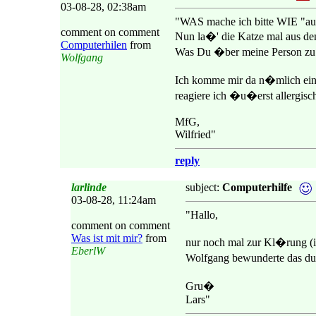
03-08-28, 02:38am
"WAS mache ich bitte WIE "au
comment on comment
Nun la�' die Katze mal aus de
Computerhilen
from
Was Du �ber meine Person zu wis
Wolfgang
Ich komme mir da n�mlich ein 
reagiere ich �u�erst allergisch
MfG,
Wilfried"
reply
larlinde
subject:
Computerhilfe
03-08-28, 11:24am
"Hallo,
comment on comment
Was ist mit mir?
from
nur noch mal zur Kl�rung (ic
EberlW
Wolfgang bewunderte das du 
Gru�
Lars"