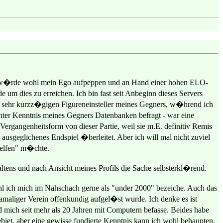
h w�rde wohl mein Ego aufpeppen und an Hand einer hohen ELO-
 um dies zu erreichen. Ich bin fast seit Anbeginn dieses Servers
en sehr kurzz�gigen Figureneinsteller meines Gegners, w�hrend ich
ter Kenntnis meines Gegners Datenbanken befragt - war eine
rgangenheitsform von dieser Partie, weil sie m.E. definitiv Remis
ausgeglichenes Endspiel �berleitet. Aber ich will mal nicht zuviel
helfen" m�chte.
ltens und nach Ansicht meines Profils die Sache selbsterkl�rend.
 ich mich im Nahschach gerne als "under 2000" bezeiche. Auch das
 damaliger Verein offenkundig aufgel�st wurde. Ich denke es ist
 mich seit mehr als 20 Jahren mit Computern befasse. Beides habe
iet, aber eine gewisse fundierte Kenntnis kann ich wohl behaupten.