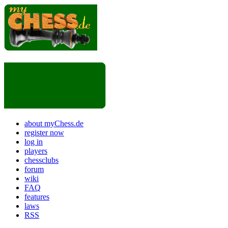
about myChess.de
register now
log in
players
chessclubs
forum
wiki
FAQ
features
laws
RSS