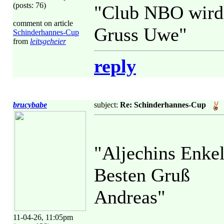
(posts: 76)
"Club NBO wird 
comment on article
Gruss Uwe"
Schinderhannes-Cup
from
leitsgeheier
reply
brucybabe
subject:
Re: Schinderhannes-Cup
"Aljechins Enke
Besten Gruß
Andreas"
11-04-26, 11:05pm