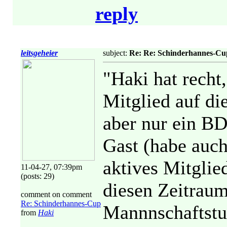
reply
leitsgeheier
subject:
Re: Re: Schinderhannes-Cu
"Haki hat recht
Mitglied auf di
aber nur ein BD
Gast (habe auch
aktives Mitglie
11-04-27, 07:39pm
(posts: 29)
diesen Zeitraum
comment on comment
Re: Schinderhannes-Cup
Mannnschaftstur
from
Haki