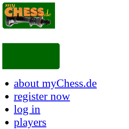
about myChess.de
register now
log in
players