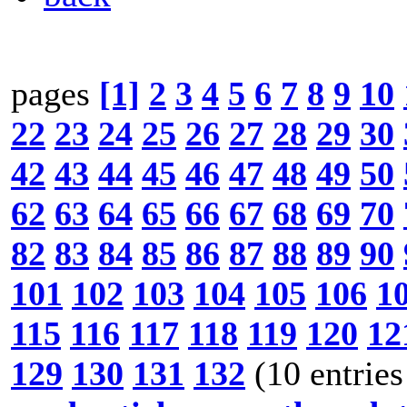
pages
[1]
2
3
4
5
6
7
8
9
10
22
23
24
25
26
27
28
29
30
42
43
44
45
46
47
48
49
50
62
63
64
65
66
67
68
69
70
82
83
84
85
86
87
88
89
90
101
102
103
104
105
106
1
115
116
117
118
119
120
12
129
130
131
132
(10 entries