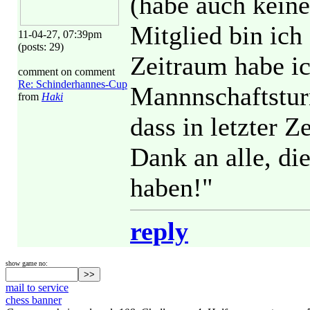
(habe auch keinen
Mitglied bin ich
11-04-27, 07:39pm
(posts: 29)
Zeitraum habe ic
comment on comment
Re: Schinderhannes-Cup
Mannnschaftsturn
from
Haki
dass in letzter Z
Dank an alle, di
haben!"
reply
show game no:
mail to service
chess banner