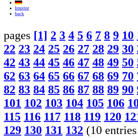
Imprint
back
pages
[1]
2
3
4
5
6
7
8
9
10
22
23
24
25
26
27
28
29
30
42
43
44
45
46
47
48
49
50
62
63
64
65
66
67
68
69
70
82
83
84
85
86
87
88
89
90
101
102
103
104
105
106
1
115
116
117
118
119
120
12
129
130
131
132
(10 entries