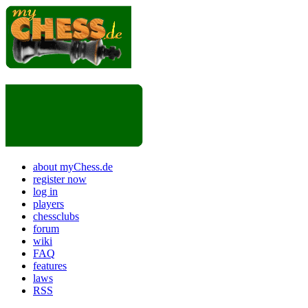
about myChess.de
register now
log in
players
chessclubs
forum
wiki
FAQ
features
laws
RSS