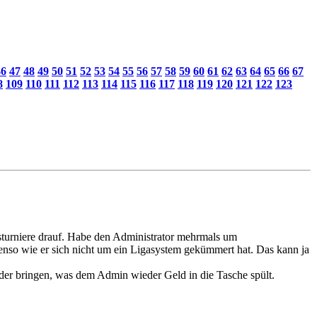
46
47
48
49
50
51
52
53
54
55
56
57
58
59
60
61
62
63
64
65
66
67
8
109
110
111
112
113
114
115
116
117
118
119
120
121
122
123
nsturniere drauf. Habe den Administrator mehrmals um
benso wie er sich nicht um ein Ligasystem gekümmert hat. Das kann ja
ieder bringen, was dem Admin wieder Geld in die Tasche spült.