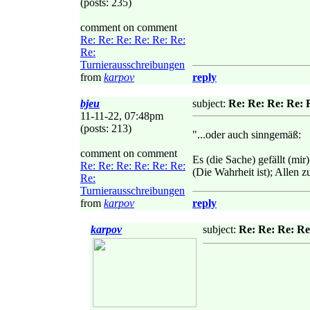
(posts: 235)
comment on comment
Re: Re: Re: Re: Re: Re:
Re:
Turnierausschreibungen
from
karpov
reply
bjeu
subject:
Re: Re: Re: Re: 
11-11-22, 07:48pm
(posts: 213)
"...oder auch sinngemäß:
comment on comment
Es (die Sache) gefällt (mir)
Re: Re: Re: Re: Re: Re:
(Die Wahrheit ist); Allen z
Re:
Turnierausschreibungen
from
karpov
reply
karpov
subject:
Re: Re: Re: Re