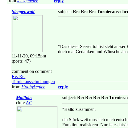
from
leitsgeheier
reply
Steppenwolf
subject:
Re: Re: Re: Turnierausschr
"Das dieser Server toll ist steht ausse
doch mal Gedanken und Wünsche äussern
11-11-20, 09:15pm
(posts: 47)
comment on comment
Re: Re:
Turnierausschreibungen
from
Hobbykegler
reply
Matthias
subject:
Re: Re: Re: Re: Turniera
club:
AC
"Hallo zusammen,
ein Stück weit muss ich mich entschu
Funktion realisieren. Nur ist es tat