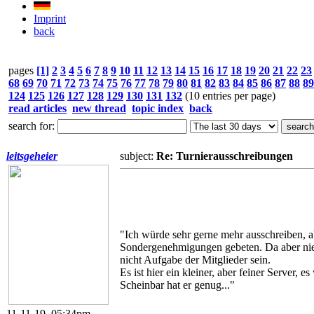
Imprint
back
pages
[1]
2
3
4
5
6
7
8
9
10
11
12
13
14
15
16
17
18
19
20
21
22
23
68
69
70
71
72
73
74
75
76
77
78
79
80
81
82
83
84
85
86
87
88
89
124
125
126
127
128
129
130
131
132
(10 entries per page)
read articles
new thread
topic index
back
search for:
leitsgeheier
subject:
Re: Turnierausschreibungen
"Ich würde sehr gerne mehr ausschreiben, a
Sondergenehmigungen gebeten. Da aber nie w
nicht Aufgabe der Mitglieder sein.
Es ist hier ein kleiner, aber feiner Server
Scheinbar hat er genug..."
11-11-19, 05:34pm