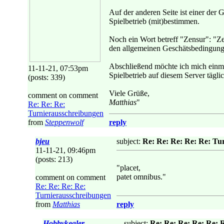
Auf der anderen Seite ist einer der
Spielbetrieb (mit)bestimmen.
Noch ein Wort betreff "Zensur": "Ze
den allgemeinen Geschätsbedingung
Abschließend möchte ich mich einmal
11-11-21, 07:53pm
Spielbetrieb auf diesem Server tägli
(posts: 339)
Viele Grüße,
comment on comment
Matthias
"
Re: Re: Re:
Turnierausschreibungen
from
Steppenwolf
reply
bjeu
subject:
Re: Re: Re: Re: Re: Tu
11-11-21, 09:46pm
(posts: 213)
"placet,
patet omnibus."
comment on comment
Re: Re: Re: Re:
Turnierausschreibungen
from
Matthias
reply
Hobbykegler
subject:
Re: Re: Re: Re: Re: 