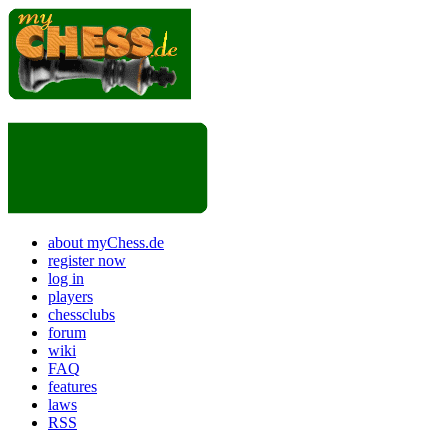
about myChess.de
register now
log in
players
chessclubs
forum
wiki
FAQ
features
laws
RSS