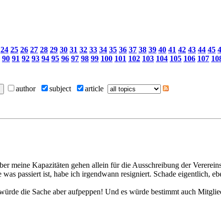
24
25
26
27
28
29
30
31
32
33
34
35
36
37
38
39
40
41
42
43
44
45
90
91
92
93
94
95
96
97
98
99
100
101
102
103
104
105
106
107
10
author
subject
article
ber meine Kapazitäten gehen allein für die Ausschreibung der Vererei
as passiert ist, habe ich irgendwann resigniert. Schade eigentlich, e
, es würde die Sache aber aufpeppen! Und es würde bestimmt auch Mitgl