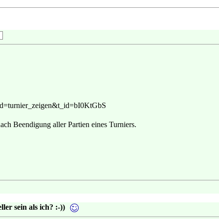
od=turnier_zeigen&t_id=bI0KtGbS
ach Beendigung aller Partien eines Turniers.
er sein als ich? :-))