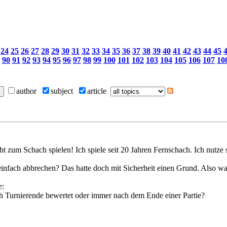
24
25
26
27
28
29
30
31
32
33
34
35
36
37
38
39
40
41
42
43
44
45
90
91
92
93
94
95
96
97
98
99
100
101
102
103
104
105
106
107
10
author
subject
article
icht zum Schach spielen! Ich spiele seit 20 Jahren Fernschach. Ich nut
einfach abbrechen? Das hatte doch mit Sicherheit einen Grund. Also wa
e:
h Turnierende bewertet oder immer nach dem Ende einer Partie?