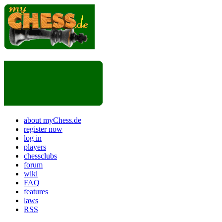
about myChess.de
register now
log in
players
chessclubs
forum
wiki
FAQ
features
laws
RSS