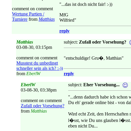
"...das ist doch nicht fair! :-))
comment on comment
Wertung Partien /
MfG
Turniere
from
Matthias
Wilfried"
reply
Matthias
subject:
Zufall oder Vorsehung?
03-08-30, 03:15pm
comment on comment
"entschuldige! Gru�, Matthias"
Musstest du unbedingt
schneller sein als ich? :-))
from
EberlW
reply
EberlW
subject:
Eher Vorsehung...
03-08-30, 03:38pm
"...denn dadurch habe ich schon
comment on comment
Du eh' gerade online bist - von d
Zufall oder Vorsehung?
from
Matthias
Wird echt Zeit, den Herrschaften
l�sst, wie Du uns glauben l�sst.
eben nicht Du...