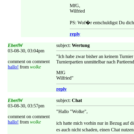
MfG,
Wilfried
PS: Wof�r entschuldigst Du dich e
reply
EberlW
subject:
Wertung
03-08-30, 03:04pm
"Ich habe zwar bisher an keinem Turnier
comment on comment
Turnierpartien unmittelbar nach Partieen
hallo!
from
wolke
MfG
Wilfried"
reply
EberlW
subject:
Chat
03-08-30, 03:57pm
"Hallo "Wolke",
comment on comment
hallo!
from
wolke
ich hatte mich vorhin nur in Bezug auf 
es auch nicht schaden, einen Chat nutze