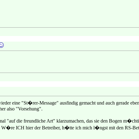
 wieder eine "St�rer-Message" ausfindig gemacht und auch gerade eb
aher also "Vorsehung".
 mal "auf die freundliche Art" klarzumachen, das sie den Bogen m�chti
 W�re ICH hier der Betreiber, h�tte ich mich l�ngst mit den RS-Betrei