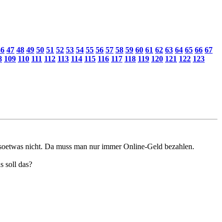
46
47
48
49
50
51
52
53
54
55
56
57
58
59
60
61
62
63
64
65
66
67
8
109
110
111
112
113
114
115
116
117
118
119
120
121
122
123
ze soetwas nicht. Da muss man nur immer Online-Geld bezahlen.
s soll das?