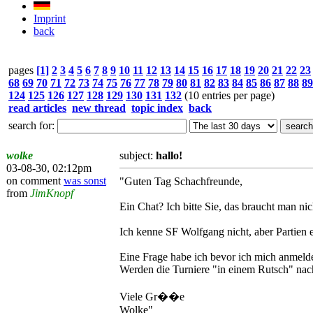
Imprint
back
pages
[1]
2
3
4
5
6
7
8
9
10
11
12
13
14
15
16
17
18
19
20
21
22
23
68
69
70
71
72
73
74
75
76
77
78
79
80
81
82
83
84
85
86
87
88
89
124
125
126
127
128
129
130
131
132
(10 entries per page)
read articles
new thread
topic index
back
search for:
wolke
subject:
hallo!
03-08-30, 02:12pm
on comment
was sonst
"Guten Tag Schachfreunde,
from
JimKnopf
Ein Chat? Ich bitte Sie, das braucht man n
Ich kenne SF Wolfgang nicht, aber Partien 
Eine Frage habe ich bevor ich mich anmeld
Werden die Turniere "in einem Rutsch" nac
Viele Gr��e
Wolke"