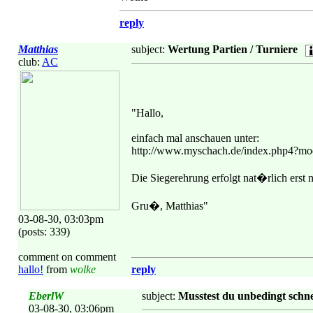
reply
Matthias
subject:
Wertung Partien / Turniere
club:
AC
"Hallo,
einfach mal anschauen unter:
http://www.myschach.de/index.php4?m
Die Siegerehrung erfolgt nat�rlich erst n
Gru�, Matthias"
03-08-30, 03:03pm
(posts: 339)
comment on comment
hallo!
from
wolke
reply
EberlW
subject:
Musstest du unbedingt schnell
03-08-30, 03:06pm