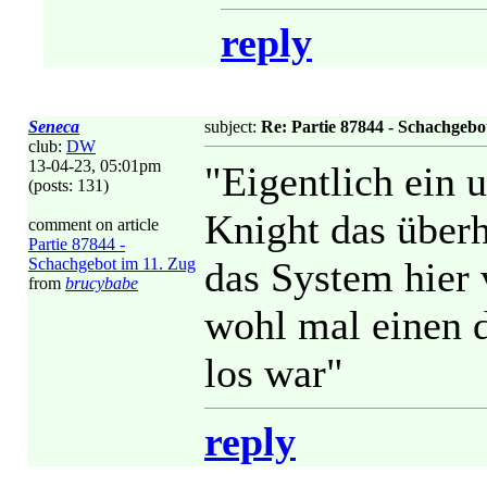
reply
Seneca
subject:
Re: Partie 87844 - Schachgebo
club:
DW
13-04-23, 05:01pm
"Eigentlich ein 
(posts: 131)
Knight das überh
comment on article
Partie 87844 -
Schachgebot im 11. Zug
das System hier 
from
brucybabe
wohl mal einen d
los war"
reply