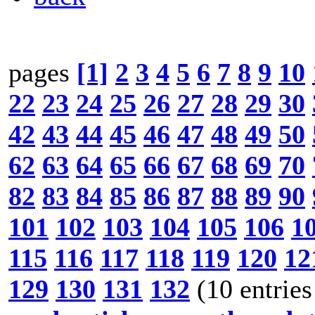
pages
[1]
2
3
4
5
6
7
8
9
10
22
23
24
25
26
27
28
29
30
42
43
44
45
46
47
48
49
50
62
63
64
65
66
67
68
69
70
82
83
84
85
86
87
88
89
90
101
102
103
104
105
106
1
115
116
117
118
119
120
12
129
130
131
132
(10 entries