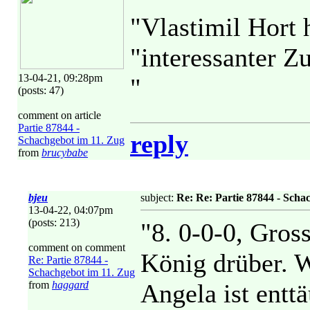
"Vlastimil Hort 
"interessanter Z
13-04-21, 09:28pm
"
(posts: 47)
comment on article
Partie 87844 -
reply
Schachgebot im 11. Zug
from
brucybabe
bjeu
subject:
Re: Re: Partie 87844 - Scha
13-04-22, 04:07pm
(posts: 213)
"8. 0-0-0, Gros
comment on comment
König drüber. W
Re: Partie 87844 -
Schachgebot im 11. Zug
from
haggard
Angela ist enttä