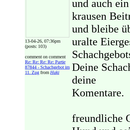
und auch ein 
krausen Beit
und bleibe üb
uralte Eierg
13-04-26, 07:36pm
(posts: 103)
Schachgebot
comment on comment
Re: Re: Re: Re: Partie
Deine Schach
87844 - Schachgebot im
11. Zug
from
Haki
deine
Komentare.
freundliche