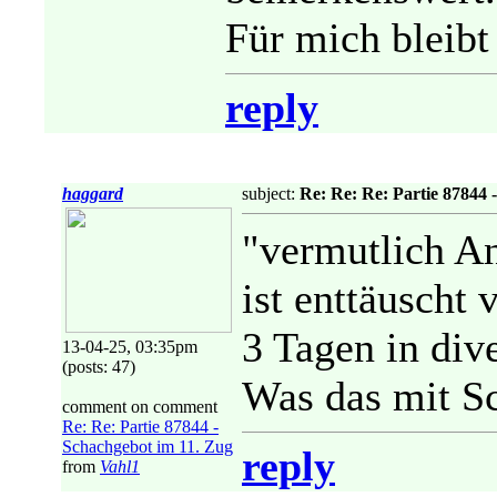
Für mich bleibt
reply
haggard
subject:
Re: Re: Re: Partie 87844 
"vermutlich An
ist enttäuscht
3 Tagen in div
13-04-25, 03:35pm
(posts: 47)
Was das mit S
comment on comment
Re: Re: Partie 87844 -
Schachgebot im 11. Zug
reply
from
Vahl1