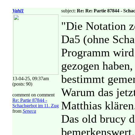
Vahl1
subject:
Re: Re: Partie 87844 - Scha
"Die Notation z
Da5 (ohne Schac
Programm wird 
gezogen haben, 
bestimmt gemer
13-04-25, 09:37am
(posts: 90)
Warum das jetzt
comment on comment
Re: Partie 87844 -
Matthias klären
Schachgebot im 11. Zug
from
Seneca
Das old brucy d
bemerkenswert.