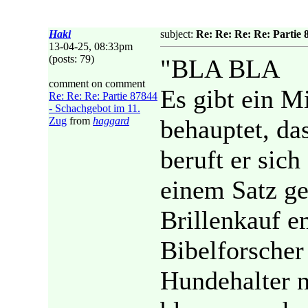
Haki
subject:
Re: Re: Re: Re: Partie 
13-04-25, 08:33pm
(posts: 79)
"BLA BLA
comment on comment
Es gibt ein M
Re: Re: Re: Partie 87844
- Schachgebot im 11.
Zug
from
haggard
behauptet, da
beruft er sic
einem Satz g
Brillenkauf e
Bibelforscher 
Hundehalter n