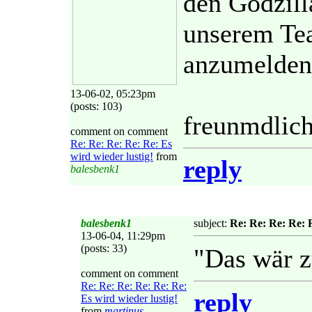
den Godzilla
unserem Te
anzumelden
13-06-02, 05:23pm
(posts: 103)
freunmdlich
comment on comment
Re: Re: Re: Re: Re: Es
wird wieder lustig!
from
reply
balesbenk1
balesbenk1
subject:
Re: Re: Re: Re: R
13-06-04, 11:29pm
(posts: 33)
"Das wär z
comment on comment
Re: Re: Re: Re: Re: Re:
reply
Es wird wieder lustig!
from
martinus