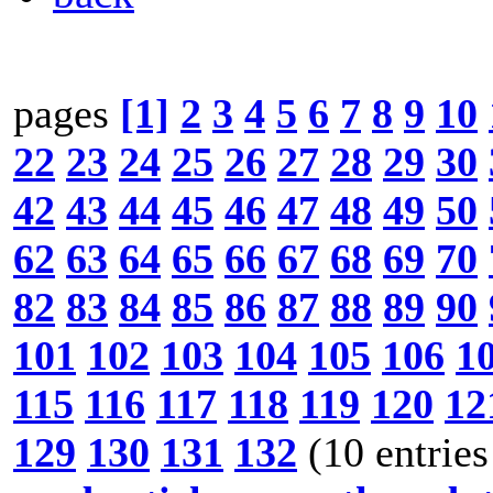
pages
[1]
2
3
4
5
6
7
8
9
10
22
23
24
25
26
27
28
29
30
42
43
44
45
46
47
48
49
50
62
63
64
65
66
67
68
69
70
82
83
84
85
86
87
88
89
90
101
102
103
104
105
106
1
115
116
117
118
119
120
12
129
130
131
132
(10 entries