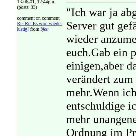
13-06-01, 12:44pm
(posts: 33)
"Ich war ja ab
comment on comment
Server gut gef
Re: Re: Es wird wieder
lustig!
from
bjeu
wieder anzume
euch.Gab ein p
einigen,aber d
verändert zum 
mehr.Wenn ich
entschuldige i
mehr unangeneh
Ordnung im Pr